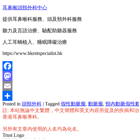
耳鼻喉頭頸外科中心
提供耳鼻喉科服務、頭及頸外科服務
聽力及言語治療、驗配助聽器服務
人工耳蝸植入、睡眠障礙治療
https://www.hkentspecialist.hk
Facebook
Mastodon
Email
Posted in
頭頸外科
|
Tagged
假性動脈瘤
,
動脈瘤
,
頸內動脈假性
分
註: 本站無論中文繁體，中文簡體和英文內容所提及的疾病和
享
香港耳鼻喉專科。
另所有文章內使用的人名均為化名。
Trust Logo