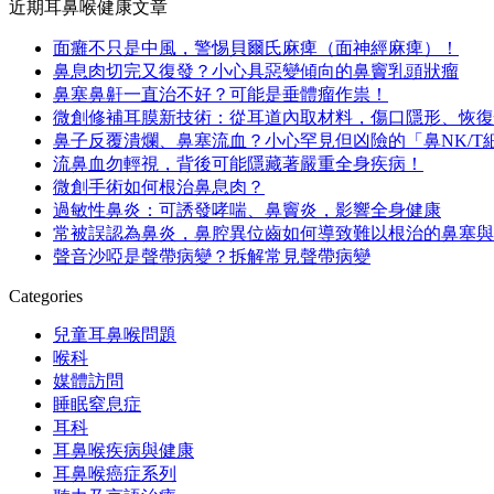
近期耳鼻喉健康文章
面癱不只是中風，警惕貝爾氏麻痺（面神經麻痺）！
鼻息肉切完又復發？小心具惡變傾向的鼻竇乳頭狀瘤
鼻塞鼻鼾一直治不好？可能是垂體瘤作祟！
微創修補耳膜新技術：從耳道內取材料，傷口隱形、恢復
鼻子反覆潰爛、鼻塞流血？小心罕見但凶險的「鼻NK/T
流鼻血勿輕視，背後可能隱藏著嚴重全身疾病！
微創手術如何根治鼻息肉？
過敏性鼻炎：可誘發哮喘、鼻竇炎，影響全身健康
常被誤認為鼻炎，鼻腔異位齒如何導致難以根治的鼻塞與
聲音沙啞是聲帶病變？拆解常見聲帶病變
Categories
兒童耳鼻喉問題
喉科
媒體訪問
睡眠窒息症
耳科
耳鼻喉疾病與健康
耳鼻喉癌症系列