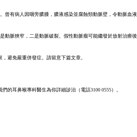
。曾有病人因咽旁膿腫，膿液感染並腐蝕頸動脈壁，令動脈血液
是動脈狹窄，二是動脈破裂。假性動脈瘤可能繼發於放射治療後
狀，避免嚴重併發症。請留意下篇文章。
我們的耳鼻喉專科醫生為你詳細診治（電話3100 0555）。