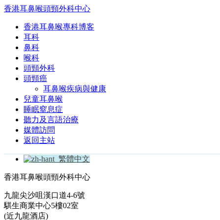
香港耳鼻喉頭頸外科中心
香港耳鼻喉專科博客
耳科
鼻科
喉科
頭頸外科
頭頸癌
耳鼻喉疾病與健康
兒童耳鼻喉
睡眠窒息症
聽力及言語治療
媒體訪問
返回主站
繁體中文
香港耳鼻喉頭頸外科中心
九龍尖沙咀漢口道4-6號
騏生商業中心5樓02室
(近九龍酒店)