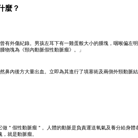
什麼？
前曾有外傷紀錄。男孩左耳下有一雞蛋般大小的腫塊，咽喉偏左
腫物塊為《頸內動脈假性動脈瘤》。」
然鼻內後方大量出血。立即為其進行了填塞術及兩側外頸動脈結
它做＂假性動脈瘤＂。人體的動脈是負責運送氧氣及養分給身體
塊，就是動脈瘤。