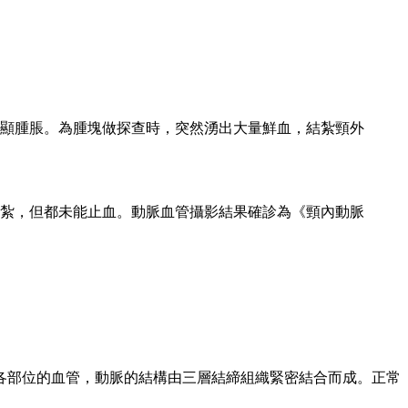
明顯腫脹。為腫塊做探查時，突然湧出大量鮮血，結紮頸外
紮，但都未能止血。動脈血管攝影結果確診為《頸內動脈
各部位的血管，動脈的結構由三層結締組織緊密結合而成。正常