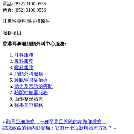
電話: (852) 3100 0555
傳真: (852) 3100 0556
耳鼻喉專科周振權醫生
服務項目
香港耳鼻喉頭頸外科中心服務:
耳科服務
鼻科服務
喉科服務
頭頸外科服務
睡眠窒息症治療
聽力及言語治療助
驗配助聽器服務
面部整形治療
醫學美容服務
«
顳骨巨細胞瘤：一種罕見且兇險的頭頸部腫瘤！
認識致命的頸內動脈瘤：它有什麼症狀與治療方案？
»