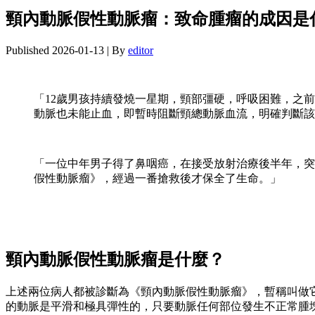
頸內動脈假性動脈瘤：致命腫瘤的成因是
Published
2026-01-13
|
By
editor
「12歲男孩持續發燒一星期，頸部彊硬，呼吸困難，之
動脈也未能止血，即暫時阻斷頸總動脈血流，明確判斷該
「一位中年男子得了鼻咽癌，在接受放射治療後半年，突
假性動脈瘤》，經過一番搶救後才保全了生命。」
頸內動脈假性動脈瘤是什麼？
上述兩位病人都被診斷為《頸內動脈假性動脈瘤》，暫稱叫做
的動脈是平滑和極具彈性的，只要動脈任何部位發生不正常腫