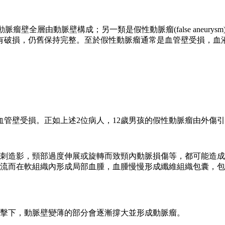
eurysm)，動脈瘤壁全層由動脈壁構成；另一類是假性動脈瘤(false 
有破損，仍舊保持完整。至於假性動脈瘤通常是血管壁受損，血
管壁受損。正如上述2位病人，12歲男孩的假性動脈瘤由外傷
刺造影，頸部過度伸展或旋轉而致頸內動脈損傷等，都可能造成
流而在軟組織內形成局部血腫，血腫慢慢形成纖維組織包囊，包
擊下，動脈壁變薄的部分會逐漸撐大並形成動脈瘤。