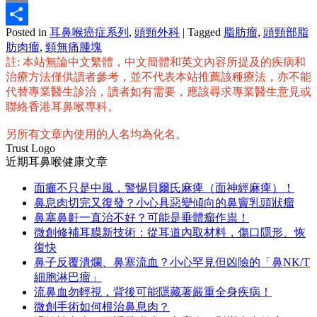
Email
Posted in
耳鼻喉癌症系列
,
頭頸外科
|
Tagged
脂肪瘤
,
頭頸部脂
分
肪肉瘤
,
頸無痛腫塊
享
註: 本站無論中文繁體，中文簡體和英文內容所提及的疾病和
治療方法僅供讀者參考，並不代表本站推薦該種療法，亦不能
代替專業醫生診治，讀者如有需要，應該尋求專業醫生意見或
聯絡香港耳鼻喉專科。
另所有文章內使用的人名均為化名。
Trust Logo
近期耳鼻喉健康文章
面癱不只是中風，警惕貝爾氏麻痺（面神經麻痺）！
鼻息肉切完又復發？小心具惡變傾向的鼻竇乳頭狀瘤
鼻塞鼻鼾一直治不好？可能是垂體瘤作祟！
微創修補耳膜新技術：從耳道內取材料，傷口隱形、恢
復快
鼻子反覆潰爛、鼻塞流血？小心罕見但凶險的「鼻NK/T
細胞淋巴瘤」
流鼻血勿輕視，背後可能隱藏著嚴重全身疾病！
微創手術如何根治鼻息肉？