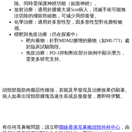
險。同時需保護神經功能（如面神經）。
放射治療：適用於腫瘤大過5cm病人，消滅手術可能無
法切除的殘留癌細胞，可減少局部復發。
化學治療：適用於多形性型，因多形性型對化療較敏
感。
標靶與免疫治療（仍在探索中）
靶向藥物：針對MDM2擴增的藥物（如MI-773）處
於臨床試驗階段。
免疫治療：PD-1抑制劑在部分病例中顯示潛力，
需更多研究支持。
頭頸部脂肪肉瘤惡性雖強，若能及早發現及治療效果仍顯著。
病人如果出現頸部腫塊迅速生長或反復復發，應即時求醫。
有任何耳鼻喉問題，請立即
聯絡香港耳鼻喉頭頸外科中心
，由