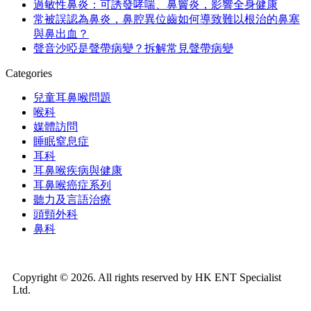
過敏性鼻炎：可誘發哮喘、鼻竇炎，影響全身健康
常被誤認為鼻炎，鼻腔異位齒如何導致難以根治的鼻塞
與鼻出血？
聲音沙啞是聲帶病變？拆解常見聲帶病變
Categories
兒童耳鼻喉問題
喉科
媒體訪問
睡眠窒息症
耳科
耳鼻喉疾病與健康
耳鼻喉癌症系列
聽力及言語治療
頭頸外科
鼻科
Copyright © 2026. All rights reserved by HK ENT Specialist
Ltd.