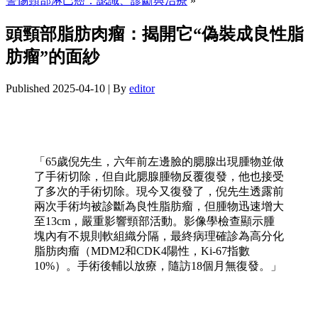
警惕頸部淋巴癌：認識、診斷與治療
»
頭頸部脂肪肉瘤：揭開它“偽裝成良性脂
肪瘤”的面紗
Published
2025-04-10
|
By
editor
「65歲倪先生，六年前左邊臉的腮腺出現腫物並做
了手術切除，但自此腮腺腫物反覆復發，他也接受
了多次的手術切除。現今又復發了，倪先生透露前
兩次手術均被診斷為良性脂肪瘤，但腫物迅速增大
至13cm，嚴重影響頸部活動。影像學檢查顯示腫
塊內有不規則軟組織分隔，最終病理確診為高分化
脂肪肉瘤（MDM2和CDK4陽性，Ki-67指數
10%）。手術後輔以放療，隨訪18個月無復發。」