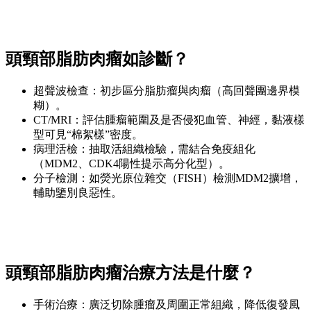
頭頸部脂肪肉瘤如診斷？
超聲波檢查：初步區分脂肪瘤與肉瘤（高回聲團邊界模
糊）。
CT/MRI：評估腫瘤範圍及是否侵犯血管、神經，黏液樣
型可見“棉絮樣”密度。
病理活檢：抽取活組織檢驗，需結合免疫組化
（MDM2、CDK4陽性提示高分化型）。
分子檢測：如熒光原位雜交（FISH）檢測MDM2擴增，
輔助鑒別良惡性。
頭頸部脂肪肉瘤治療方法是什麼？
手術治療：廣泛切除腫瘤及周圍正常組織，降低復發風