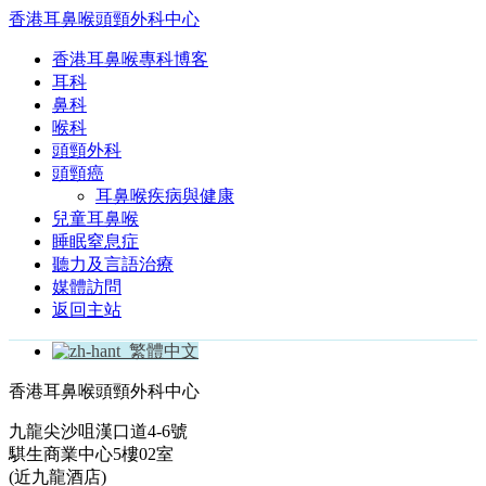
香港耳鼻喉頭頸外科中心
香港耳鼻喉專科博客
耳科
鼻科
喉科
頭頸外科
頭頸癌
耳鼻喉疾病與健康
兒童耳鼻喉
睡眠窒息症
聽力及言語治療
媒體訪問
返回主站
繁體中文
香港耳鼻喉頭頸外科中心
九龍尖沙咀漢口道4-6號
騏生商業中心5樓02室
(近九龍酒店)