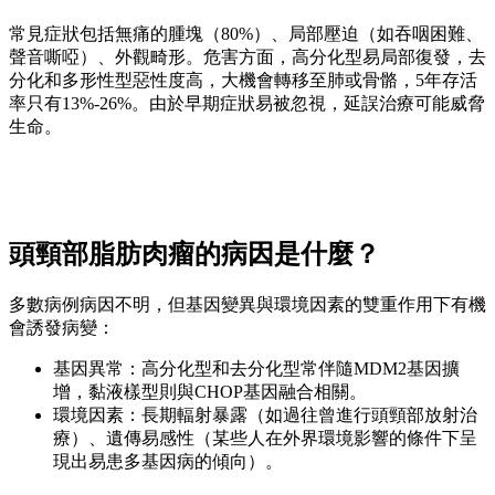
常見症狀包括無痛的腫塊（80%）、局部壓迫（如吞咽困難、
聲音嘶啞）、外觀畸形。危害方面，高分化型易局部復發，去
分化和多形性型惡性度高，大機會轉移至肺或骨骼，5年存活
率只有13%-26%。由於早期症狀易被忽視，延誤治療可能威脅
生命。
頭頸部脂肪肉瘤的病因是什麼？
多數病例病因不明，但基因變異與環境因素的雙重作用下有機
會誘發病變：
基因異常：高分化型和去分化型常伴隨MDM2基因擴
增，黏液樣型則與CHOP基因融合相關。
環境因素：長期輻射暴露（如過往曾進行頭頸部放射治
療）、遺傳易感性（某些人在外界環境影響的條件下呈
現出易患多基因病的傾向）。