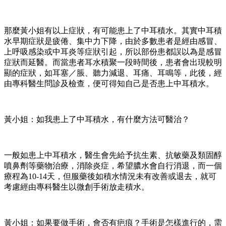
那麼黃小姐有以上症狀，有可能患上了中耳積水。其實中耳積
水早期症狀是疲倦、集中力下降，由於多數患者是經由感冒、
上呼吸感染或中耳炎等症狀引起，所以部份患都誤以為是感冒
症狀而延醫。而當患者耳水積聚一段時間後，患者會出現較明
顯的症狀，如耳塞／脹、聽力減退、耳痛、耳鳴等，此後，經
由專科醫生問診及檢查，便可得知自己是否患上中耳積水。
黃小姐：如我患上了中耳積水，有什麼方法可醫治？
一般如患上中耳積水，醫生會先給予抗生素、抗敏藥及類固醇
噴鼻劑等藥物治療，消除炎症，希望膿水會自行消退，而一個
療程為10-14天，但服藥後如積水情況未有改善或退去，就可
考慮經由專科醫生以微創手術放走積水。
黃小姐：如果要做手術，會否有疤痕？手術是怎樣進行的，需