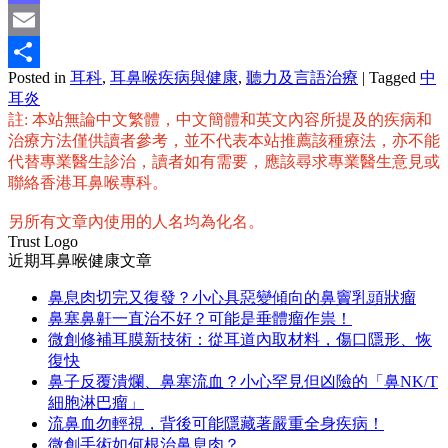
Mastodon
Email
Posted in
耳科
,
耳鼻喉疾病與健康
,
聽力及言語治療
|
Tagged
中
分
耳炎
享
註: 本站無論中文繁體，中文簡體和英文內容所提及的疾病和
治療方法僅供讀者參考，並不代表本站推薦該種療法，亦不能
代替專業醫生診治，讀者如有需要，應該尋求專業醫生意見或
聯絡香港耳鼻喉專科。
另所有文章內使用的人名均為化名。
Trust Logo
近期耳鼻喉健康文章
鼻息肉切完又復發？小心具惡變傾向的鼻竇乳頭狀瘤
鼻塞鼻鼾一直治不好？可能是垂體瘤作祟！
微創修補耳膜新技術：從耳道內取材料，傷口隱形、恢
復快
鼻子反覆潰爛、鼻塞流血？小心罕見但凶險的「鼻NK/T
細胞淋巴瘤」
流鼻血勿輕視，背後可能隱藏著嚴重全身疾病！
微創手術如何根治鼻息肉？