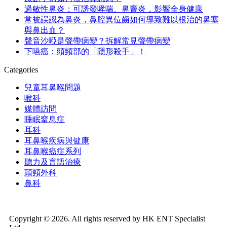
過敏性鼻炎：可誘發哮喘、鼻竇炎，影響全身健康
常被誤認為鼻炎，鼻腔異位齒如何導致難以根治的鼻塞
與鼻出血？
聲音沙啞是聲帶病變？拆解常見聲帶病變
下嚥癌：頭頸部的「隱形殺手」！
Categories
兒童耳鼻喉問題
喉科
媒體訪問
睡眠窒息症
耳科
耳鼻喉疾病與健康
耳鼻喉癌症系列
聽力及言語治療
頭頸外科
鼻科
Copyright © 2026. All rights reserved by HK ENT Specialist