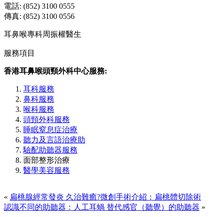
電話: (852) 3100 0555
傳真: (852) 3100 0556
耳鼻喉專科周振權醫生
服務項目
香港耳鼻喉頭頸外科中心服務:
耳科服務
鼻科服務
喉科服務
頭頸外科服務
睡眠窒息症治療
聽力及言語治療助
驗配助聽器服務
面部整形治療
醫學美容服務
«
扁桃腺經常發炎 久治難癒?微創手術介紹：扁桃體切除術
認識不同的助聽器：人工耳蝸 替代感官（聽覺）的助聽器
»