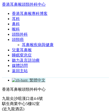
香港耳鼻喉頭頸外科中心
香港耳鼻喉專科博客
耳科
鼻科
喉科
頭頸外科
頭頸癌
耳鼻喉疾病與健康
兒童耳鼻喉
睡眠窒息症
聽力及言語治療
媒體訪問
返回主站
繁體中文
香港耳鼻喉頭頸外科中心
九龍尖沙咀漢口道4-6號
騏生商業中心5樓02室
(近九龍酒店)