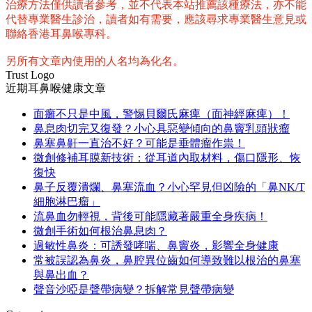
享
治療方法僅供讀者參考，並不代表本站推薦該種療法，亦不能
代替專業醫生診治，讀者如有需要，應該尋求專業醫生意見或
聯絡香港耳鼻喉專科。
另所有文章內使用的人名均為化名。
Trust Logo
近期耳鼻喉健康文章
面癱不只是中風，警惕貝爾氏麻痺（面神經麻痺）！
鼻息肉切完又復發？小心具惡變傾向的鼻竇乳頭狀瘤
鼻塞鼻鼾一直治不好？可能是垂體瘤作祟！
微創修補耳膜新技術：從耳道內取材料，傷口隱形、恢
復快
鼻子反覆潰爛、鼻塞流血？小心罕見但凶險的「鼻NK/T
細胞淋巴瘤」
流鼻血勿輕視，背後可能隱藏著嚴重全身疾病！
微創手術如何根治鼻息肉？
過敏性鼻炎：可誘發哮喘、鼻竇炎，影響全身健康
常被誤認為鼻炎，鼻腔異位齒如何導致難以根治的鼻塞
與鼻出血？
聲音沙啞是聲帶病變？拆解常見聲帶病變