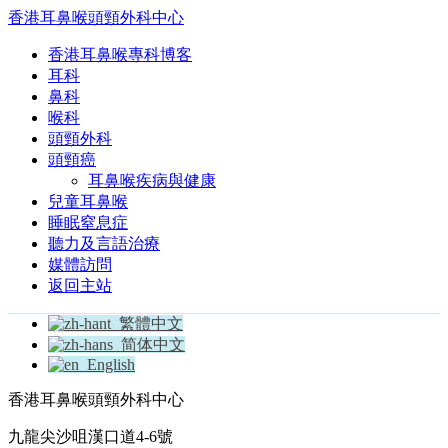
香港耳鼻喉頭頸外科中心
香港耳鼻喉專科博客
耳科
鼻科
喉科
頭頸外科
頭頸癌
耳鼻喉疾病與健康
兒童耳鼻喉
睡眠窒息症
聽力及言語治療
媒體訪問
返回主站
繁體中文
简体中文
English
香港耳鼻喉頭頸外科中心
九龍尖沙咀漢口道4-6號