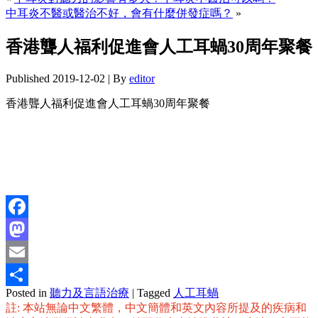
中耳炎不醫或醫治不好，會有什麼併發症嗎？
»
香港聾人福利促進會人工耳蝸30周年聚餐
Published
2019-12-02
|
By
editor
香港聾人福利促進會人工耳蝸30周年聚餐
Facebook
Mastodon
Email
Posted in
聽力及言語治療
|
Tagged
人工耳蝸
分
註: 本站無論中文繁體，中文簡體和英文內容所提及的疾病和