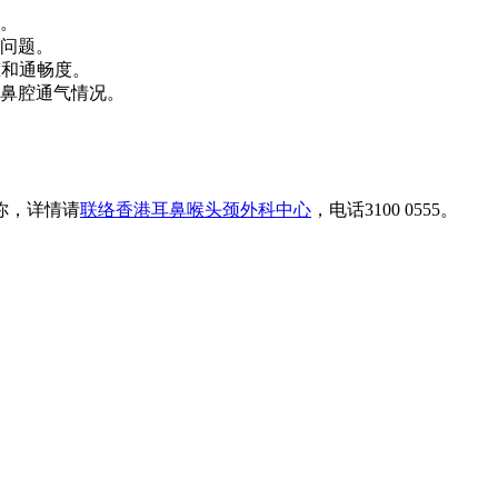
。
问题。
态和通畅度。
鼻腔通气情况。
你，详情请
联络香港耳鼻喉头颈外科中心
，电话3100 0555。