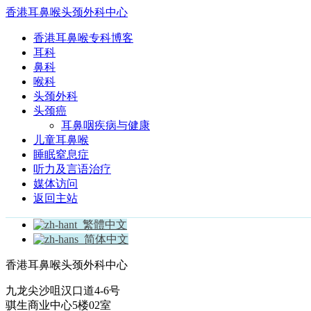
香港耳鼻喉头颈外科中心
香港耳鼻喉专科博客
耳科
鼻科
喉科
头颈外科
头颈癌
耳鼻咽疾病与健康
儿童耳鼻喉
睡眠窒息症
听力及言语治疗
媒体访问
返回主站
繁體中文
简体中文
香港耳鼻喉头颈外科中心
九龙尖沙咀汉口道4-6号
骐生商业中心5楼02室