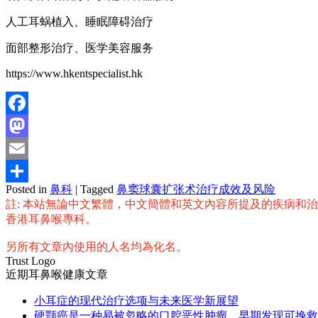
人工耳蜗植入、睡眠障碍治疗
面部整形治疗、医学美容服务
https://www.hkentspecialist.hk
Facebook
Mastodon
Email
Posted in
鼻科
|
Tagged
鼻窦球囊扩张术治疗成效及风险
分
註: 本站無論中文繁體，中文簡體和英文內容所提及的疾病和
享
香港耳鼻喉專科。
另所有文章內使用的人名均為化名。
Trust Logo
近期耳鼻喉健康文章
小耳症的现代治疗选项与未来医学新展望
硬颚癌是一种易被忽略的口腔恶性肿瘤，早期发现可挽救