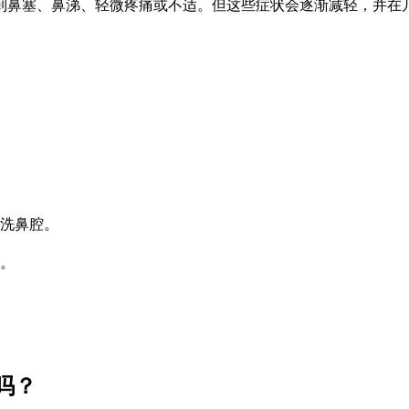
到鼻塞、鼻涕、轻微疼痛或不适。但这些症状会逐渐减轻，并在
洗鼻腔。
。
吗？