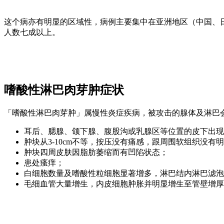
这个病亦有明显的区域性，病例主要集中在亚洲地区（中国、日
人数七成以上。
嗜酸性淋巴肉芽肿症状
「嗜酸性淋巴肉芽肿」属慢性炎症疾病，被攻击的腺体及淋巴
耳后、腮腺、颌下腺、腹股沟或乳腺区等位置的皮下出现
肿块从3-10cm不等，按压没有痛感，跟周围软组织没有
肿块四周皮肤因脂肪萎缩而有凹陷状态；
患处瘙痒；
白细胞数量及嗜酸性粒细胞显著增多，淋巴结内淋巴滤泡
毛细血管大量增生，内皮细胞肿胀并明显增生至管壁增厚