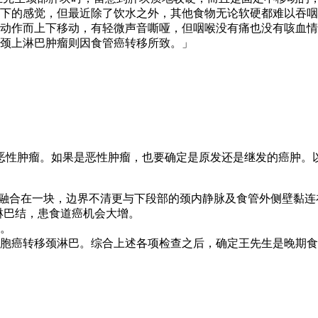
下的感觉，但最近除了饮水之外，其他食物无论软硬都难以吞咽
动作而上下移动，有轻微声音嘶哑，但咽喉没有痛也没有咳血情
颈上淋巴肿瘤则因食管癌转移所致。」
恶性肿瘤。如果是恶性肿瘤，也要确定是原发还是继发的癌肿。
巴结融合在一块，边界不清更与下段部的颈内静脉及食管外侧壁黏
淋巴结，患食道癌机会大增。
。
胞癌转移颈淋巴。综合上述各项检查之后，确定王先生是晚期食