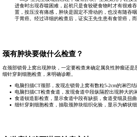
进食时出现吞噬困难，起初只是食较硬食物时才有很难吞
置，按压没有痛感，肿块是固定不滑动的，也没有随吞咽
于胃癌。经过详细的检查后，证实王先生患有食管癌，而
颈有肿块要做什么检查？
在颈部锁骨上窝出现肿块，一定要检查来确定属良性肿瘤还是
细针穿刺细胞检查，来明确诊断。
电脑扫描CT颈部，发现左锁骨上窝有数粒5-2cm的淋
电脑扫描CT检查食道，发现食道中段纵隔腔出现肿大的
食道钡造影检查，显示食道中段有缺损，食道变细及扭曲
细针穿刺细胞检查，抽取颈肿块组织化验，显示为鳞状细