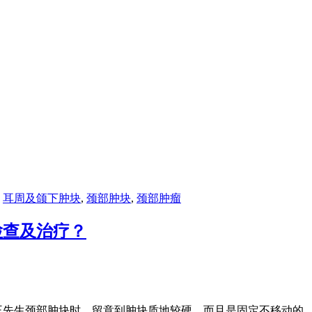
,
耳周及颌下肿块
,
颈部肿块
,
颈部肿瘤
检查及治疗？
按王先生颈部肿块时，留意到肿块质地较硬，而且是固定不移动的