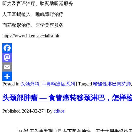
听力及言语治疗、验配助听器服务
人工耳蜗植入、睡眠障碍治疗
面部整形治疗、医学美容服务
https://www.hkentspecialist.hk
Facebook
Mastodon
Email
Posted in
头颈外科
,
耳鼻喉癌症系列
|
Tagged
嗜酸性淋巴肉芽肿
分
享
头颈部肿瘤 — 食管癌转移颈淋巴，怎样
Published
2024-02-27
|
By
editor
「60岁 王先生发现自己左下颈有肿块。王太太用手轻