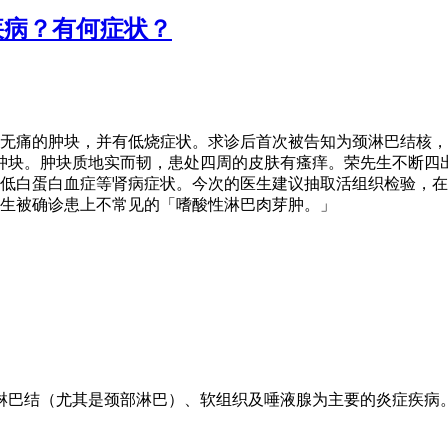
疾病？有何症状？
小无痛的肿块，并有低烧症状。求诊后首次被告知为颈淋巴结核
右的肿块。肿块质地实而韧，患处四周的皮肤有瘙痒。荣先生不断
低白蛋白血症等肾病症状。今次的医生建议抽取活组织检验，在
生被确诊患上不常见的「嗜酸性淋巴肉芽肿。」
击人体淋巴结（尤其是颈部淋巴）、软组织及唾液腺为主要的炎症疾