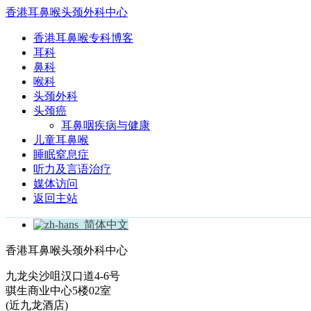
香港耳鼻喉头颈外科中心
香港耳鼻喉专科博客
耳科
鼻科
喉科
头颈外科
头颈癌
耳鼻咽疾病与健康
儿童耳鼻喉
睡眠窒息症
听力及言语治疗
媒体访问
返回主站
简体中文
香港耳鼻喉头颈外科中心
九龙尖沙咀汉口道4-6号
骐生商业中心5楼02室
(近九龙酒店)