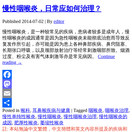
慢性咽喉炎，日常应如何治理？
Published
2014-07-02
|
By
editor
慢性咽喉炎，是一种较常见的疾病，患病者较多是成年人，慢
性咽喉炎的成因通常是因为急性咽喉炎未能彻底治愈而导致反
复发作所引起，亦可能是因为患上各种鼻部疾病、鼻窍阻塞、
长期张口呼吸，以及颈部放射治疗等经常刺激咽部所致。烟酒
过度、粉尘及有害气体刺激等亦是常见病因。
Continue
reading
→
Facebook
Mastodon
Email
Posted in
喉科
,
耳鼻喉疾病与健康
|
Tagged
咽喉炎
,
咽喉炎治理
,
分
慢性单纯性喉炎
,
慢性咽喉炎
,
慢性咽喉炎治理
,
慢性咽喉炎的
享
成因
,
肥厚性喉炎
,
萎缩性喉炎
註: 本站無論中文繁體，中文簡體和英文內容所提及的疾病和