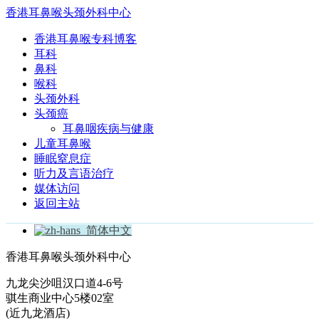
香港耳鼻喉头颈外科中心
香港耳鼻喉专科博客
耳科
鼻科
喉科
头颈外科
头颈癌
耳鼻咽疾病与健康
儿童耳鼻喉
睡眠窒息症
听力及言语治疗
媒体访问
返回主站
简体中文
香港耳鼻喉头颈外科中心
九龙尖沙咀汉口道4-6号
骐生商业中心5楼02室
(近九龙酒店)