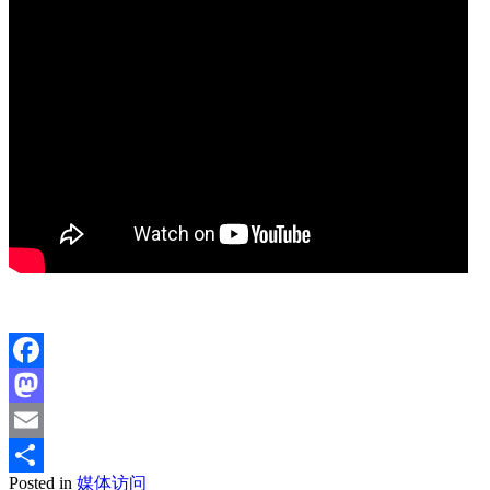
Facebook
Mastodon
Email
Posted in
媒体访问
分