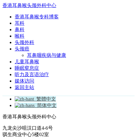
香港耳鼻喉头颈外科中心
香港耳鼻喉专科博客
耳科
鼻科
喉科
头颈外科
头颈癌
耳鼻咽疾病与健康
儿童耳鼻喉
睡眠窒息症
听力及言语治疗
媒体访问
返回主站
繁體中文
简体中文
香港耳鼻喉头颈外科中心
九龙尖沙咀汉口道4-6号
骐生商业中心5楼02室