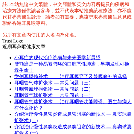
註: 本站無論中文繁體，中文簡體和英文內容所提及的疾病和
享
治療方法僅供讀者參考，並不代表本站推薦該種療法，亦不能
代替專業醫生診治，讀者如有需要，應該尋求專業醫生意見或
聯絡香港耳鼻喉專科。
另所有文章內使用的人名均為化名。
Trust Logo
近期耳鼻喉健康文章
小耳症的现代治疗选项与未来医学新展望
硬颚癌是一种易被忽略的口腔恶性肿瘤，早期发现可挽
救生命！
微创耳膜修补术 —— 治疗耳膜穿了及鼓膜修补的选择
耳咽管气球扩张术 — 常见问题（三）
耳咽管氣球擴張術 — 常見問題（二）
耳咽管气球扩张术 — 常见问题（一）
耳咽管气球扩张术 — 治疗耳咽管功能障碍。医生与病人
有什么评价？
介绍治疗慢性鼻窦炎造成鼻窦阻塞的新技术 — 鼻窦球囊
扩张术 (二)
介绍治疗慢性鼻窦炎造成鼻窦阻塞的新技术 — 鼻窦球囊
扩张术 (一)