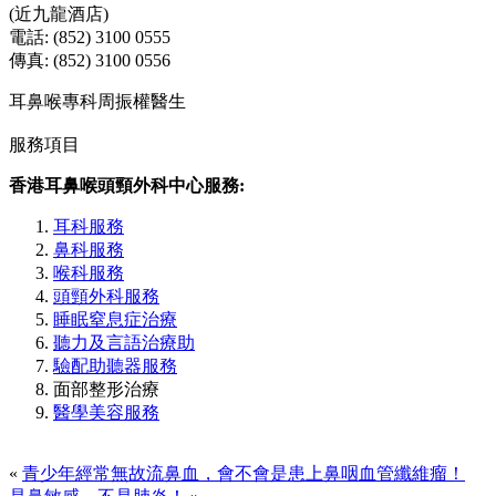
(近九龍酒店)
電話: (852) 3100 0555
傳真: (852) 3100 0556
耳鼻喉專科周振權醫生
服務項目
香港耳鼻喉頭頸外科中心服務:
耳科服務
鼻科服務
喉科服務
頭頸外科服務
睡眠窒息症治療
聽力及言語治療助
驗配助聽器服務
面部整形治療
醫學美容服務
«
青少年經常無故流鼻血，會不會是患上鼻咽血管纖維瘤！