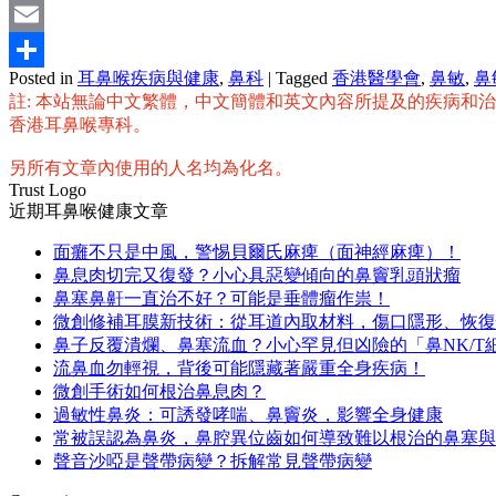
Mastodon
Email
Posted in
耳鼻喉疾病與健康
,
鼻科
|
Tagged
香港醫學會
,
鼻敏
,
鼻
分
註: 本站無論中文繁體，中文簡體和英文內容所提及的疾病和
享
香港耳鼻喉專科。
另所有文章內使用的人名均為化名。
Trust Logo
近期耳鼻喉健康文章
面癱不只是中風，警惕貝爾氏麻痺（面神經麻痺）！
鼻息肉切完又復發？小心具惡變傾向的鼻竇乳頭狀瘤
鼻塞鼻鼾一直治不好？可能是垂體瘤作祟！
微創修補耳膜新技術：從耳道內取材料，傷口隱形、恢復
鼻子反覆潰爛、鼻塞流血？小心罕見但凶險的「鼻NK/T
流鼻血勿輕視，背後可能隱藏著嚴重全身疾病！
微創手術如何根治鼻息肉？
過敏性鼻炎：可誘發哮喘、鼻竇炎，影響全身健康
常被誤認為鼻炎，鼻腔異位齒如何導致難以根治的鼻塞與
聲音沙啞是聲帶病變？拆解常見聲帶病變