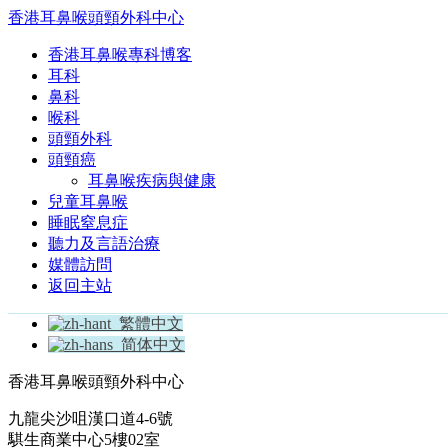
香港耳鼻喉頭頸外科中心
香港耳鼻喉專科博客
耳科
鼻科
喉科
頭頸外科
頭頸癌
耳鼻喉疾病與健康
兒童耳鼻喉
睡眠窒息症
聽力及言語治療
媒體訪問
返回主站
繁體中文
简体中文
香港耳鼻喉頭頸外科中心
九龍尖沙咀漢口道4-6號
騏生商業中心5樓02室