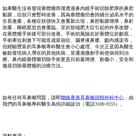
如果醫生沒有發現垂體瘤而僅透過鼻內鏡手術切除肥厚的鼻腔
黏膜，症狀只會暫時改善，因為垂體瘤仍會持續分泌高水平的
生長激素，各種症狀很快又會重新出現，鼻腔黏膜增厚，鼻鼾
加重，睡眠窒息也會重臨。至於肢端肥大症引起的外形改變，
在垂體瘤手術後可部分改善。手術的風險在於垂體位於顱底，
手術牽拉刺激下可能造成尿崩症、腦脊液鼻瘘、顱內感染等，
但經驗豐富的耳鼻喉專科醫生會小心處理。今次正是因為醫生
敏銳發現病人潛在的其他疾病，並通過微創手術使病得到治
療。鼻內鏡垂體瘤切除手術更是目前最簡便、創傷小，安全和
徹底切除垂體瘤的治療方法。
如有任何耳鼻喉問題，請即
聯絡香港耳鼻喉頭頸外科中心
，由
我們的耳鼻喉專科醫生為你詳細診治（電話3100 0555）。
資料來源：