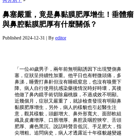
何分別？
»
鼻塞嚴重，竟是鼻黏膜肥厚增生！垂體瘤
與鼻腔黏膜肥厚有什麼關係？
Published
2024-12-31
|
By
editor
「一位40歲男子，兩年前無明顯誘因下出現雙側鼻
塞，症狀呈持續性加重。他平日也有輕微頭痛，多
鼻涕，睡覺打鼻鼾但沒有睡眠窒息，也沒有嗅覺下
降。病人自行使用抗感染藥後情況時好時壞，其後
他做了鼻內鏡手術切除扁桃腺，不過成效不明顯。
近幾個月，症狀又嚴重了，就診檢查發現有明顯鼻
黏膜肥厚增生，另外，病人的樣貌也引起醫生注
意，觀其樣貌，頭顱增大、鼻外形寬大、面部軟組
織及皮膚增厚、口唇增厚、鼻腔及咽腔狹窄、舌頭
肥厚、膚色黑沉。說話時聲音低沉、手足肥大，指
尖增粗。追問病史，病人才透露近十年樣貌越變越