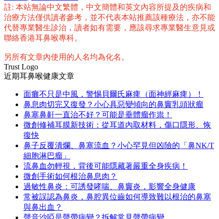
享
註: 本站無論中文繁體，中文簡體和英文內容所提及的疾病和
治療方法僅供讀者參考，並不代表本站推薦該種療法，亦不能
代替專業醫生診治，讀者如有需要，應該尋求專業醫生意見或
聯絡香港耳鼻喉專科。
另所有文章內使用的人名均為化名。
Trust Logo
近期耳鼻喉健康文章
面癱不只是中風，警惕貝爾氏麻痺（面神經麻痺）！
鼻息肉切完又復發？小心具惡變傾向的鼻竇乳頭狀瘤
鼻塞鼻鼾一直治不好？可能是垂體瘤作祟！
微創修補耳膜新技術：從耳道內取材料，傷口隱形、恢
復快
鼻子反覆潰爛、鼻塞流血？小心罕見但凶險的「鼻NK/T
細胞淋巴瘤」
流鼻血勿輕視，背後可能隱藏著嚴重全身疾病！
微創手術如何根治鼻息肉？
過敏性鼻炎：可誘發哮喘、鼻竇炎，影響全身健康
常被誤認為鼻炎，鼻腔異位齒如何導致難以根治的鼻塞
與鼻出血？
聲音沙啞是聲帶病變？拆解常見聲帶病變