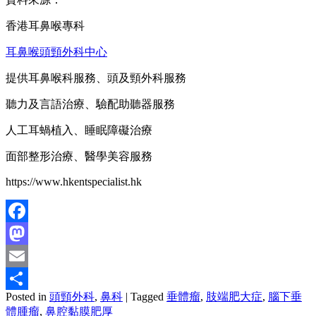
香港耳鼻喉專科
耳鼻喉頭頸外科中心
提供耳鼻喉科服務、頭及頸外科服務
聽力及言語治療、驗配助聽器服務
人工耳蝸植入、睡眠障礙治療
面部整形治療、醫學美容服務
https://www.hkentspecialist.hk
Facebook
Mastodon
Email
Posted in
頭頸外科
,
鼻科
|
Tagged
垂體瘤
,
肢端肥大症
,
腦下垂
分
體腫瘤
,
鼻腔黏膜肥厚