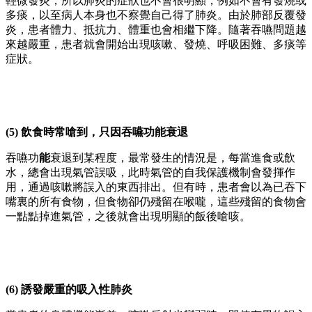
輕微發炎，所以肺炎的症狀也不會很明顯，例如不會有發燒或
多痰，以至病人本身也不察覺自己得了肺炎。由於肺部反覆發
炎，患者體力、抵抗力、體重也會相繼下降。隨著吞嚥問題越
來越嚴重，患者就會開始出現咳嗽、發燒、呼吸困難、多痰等
症狀。
(5) 飲食時常嗆到，只因吞嚥功能衰退
吞嚥功
能
衰退到某程度，最常發生的情況是，每當進食或飲
水，總會出現氣管誤吸，此時氣管的自我保護機制會發揮作
用，通過咳嗽將誤入的東西排出。但有時，患者會以為已吞下
嘴裏的所有食物，但食物卻仍殘留在喉嚨，這些殘留的食物會
一點點掉進氣管，之後就會出現明顯的飯後嗆咳。
(6) 誘發嚴重的吸入性肺炎