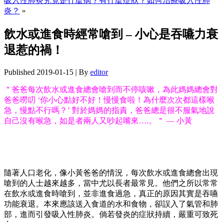
吸入性肺炎究竟是什麼病？有什麼症狀？如何治療吸入性肺
炎？
»
飲水或進食時經常嗆到 – 小心是吞嚥力衰
退惹的禍！
Published
2019-01-15
|
By
editor
＂爸爸每次飲水或進食總會嗆到而不停咳嗽，為此媽媽總會對
爸爸嘮叨 ‘你小心點好不好！慢慢食啦！為什麼次次都這樣喉
急，慢點不行嗎？’ 對於媽媽的指責，爸爸總是很不服氣地說
自己沒有喉急，如是者兩人又吵起嘴來….。＂ — 小黃
隨著人口老化，像小黃爸爸的情況，每次飲水或進食總會出現
嗆到的人士越來越多，當中尤以長者最常見。他們之所以常常
在飲水或進食時嗆到，並非進食過急，真正的原因其實是吞嚥
功能衰退。本來應該送入食道的水和食物，卻誤入了氣管和肺
部，進而引發吸入性肺炎。倘若發炎的症狀持續，嚴重可致死