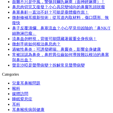
面癱不只是中風，警惕貝爾氏麻痺（面神經麻痺）！
鼻息肉切完又復發？小心具惡變傾向的鼻竇乳頭狀瘤
鼻塞鼻鼾一直治不好？可能是垂體瘤作祟！
微創修補耳膜新技術：從耳道內取材料，傷口隱形、恢
復快
鼻子反覆潰爛、鼻塞流血？小心罕見但凶險的「鼻NK/T
細胞淋巴瘤」
流鼻血勿輕視，背後可能隱藏著嚴重全身疾病！
微創手術如何根治鼻息肉？
過敏性鼻炎：可誘發哮喘、鼻竇炎，影響全身健康
常被誤認為鼻炎，鼻腔異位齒如何導致難以根治的鼻塞
與鼻出血？
聲音沙啞是聲帶病變？拆解常見聲帶病變
Categories
兒童耳鼻喉問題
喉科
媒體訪問
睡眠窒息症
耳科
耳鼻喉疾病與健康