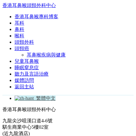
香港耳鼻喉頭頸外科中心
香港耳鼻喉專科博客
耳科
鼻科
喉科
頭頸外科
頭頸癌
耳鼻喉疾病與健康
兒童耳鼻喉
睡眠窒息症
聽力及言語治療
媒體訪問
返回主站
繁體中文
香港耳鼻喉頭頸外科中心
九龍尖沙咀漢口道4-6號
騏生商業中心5樓02室
(近九龍酒店)