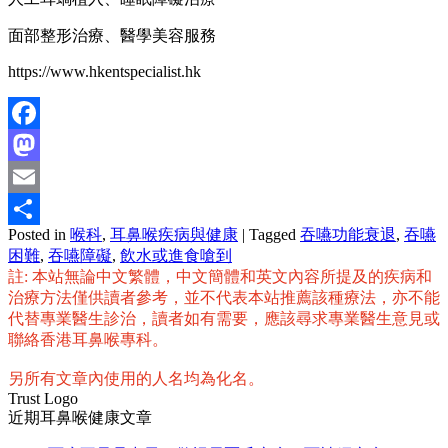
面部整形治療、醫學美容服務
https://www.hkentspecialist.hk
Facebook
Mastodon
Email
Posted in
喉科
,
耳鼻喉疾病與健康
|
Tagged
吞嚥功能衰退
,
吞嚥
分
困難
,
吞嚥障礙
,
飲水或進食嗆到
享
註: 本站無論中文繁體，中文簡體和英文內容所提及的疾病和
治療方法僅供讀者參考，並不代表本站推薦該種療法，亦不能
代替專業醫生診治，讀者如有需要，應該尋求專業醫生意見或
聯絡香港耳鼻喉專科。
另所有文章內使用的人名均為化名。
Trust Logo
近期耳鼻喉健康文章