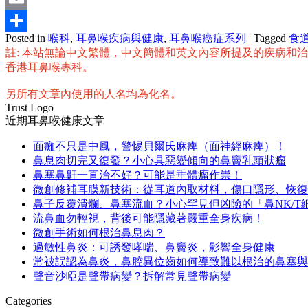
Email
Posted in
喉科
,
耳鼻喉疾病與健康
,
耳鼻喉癌症系列
|
Tagged
食
分
註: 本站無論中文繁體，中文簡體和英文內容所提及的疾病和
享
香港耳鼻喉專科。
另所有文章內使用的人名均為化名。
Trust Logo
近期耳鼻喉健康文章
面癱不只是中風，警惕貝爾氏麻痺（面神經麻痺）！
鼻息肉切完又復發？小心具惡變傾向的鼻竇乳頭狀瘤
鼻塞鼻鼾一直治不好？可能是垂體瘤作祟！
微創修補耳膜新技術：從耳道內取材料，傷口隱形、恢復
鼻子反覆潰爛、鼻塞流血？小心罕見但凶險的「鼻NK/T
流鼻血勿輕視，背後可能隱藏著嚴重全身疾病！
微創手術如何根治鼻息肉？
過敏性鼻炎：可誘發哮喘、鼻竇炎，影響全身健康
常被誤認為鼻炎，鼻腔異位齒如何導致難以根治的鼻塞與
聲音沙啞是聲帶病變？拆解常見聲帶病變
Categories