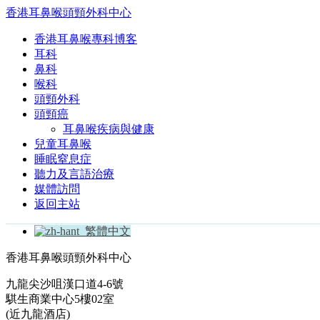
香港耳鼻喉頭頸外科中心
香港耳鼻喉專科博客
耳科
鼻科
喉科
頭頸外科
頭頸癌
耳鼻喉疾病與健康
兒童耳鼻喉
睡眠窒息症
聽力及言語治療
媒體訪問
返回主站
繁體中文
香港耳鼻喉頭頸外科中心
九龍尖沙咀漢口道4-6號
騏生商業中心5樓02室
(近九龍酒店)