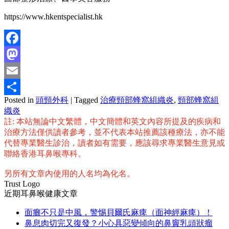
https://www.hkentspecialist.hk
Facebook
Mastodon
Email
Posted in
頭頸外科
|
Tagged
治療頸部蜂窩組織炎
,
頸部蜂窩組
分
織炎
享
註: 本站無論中文繁體，中文簡體和英文內容所提及的疾病和
治療方法僅供讀者參考，並不代表本站推薦該種療法，亦不能
代替專業醫生診治，讀者如有需要，應該尋求專業醫生意見或
聯絡香港耳鼻喉專科。
另所有文章內使用的人名均為化名。
Trust Logo
近期耳鼻喉健康文章
面癱不只是中風，警惕貝爾氏麻痺（面神經麻痺）！
鼻息肉切完又復發？小心具惡變傾向的鼻竇乳頭狀瘤