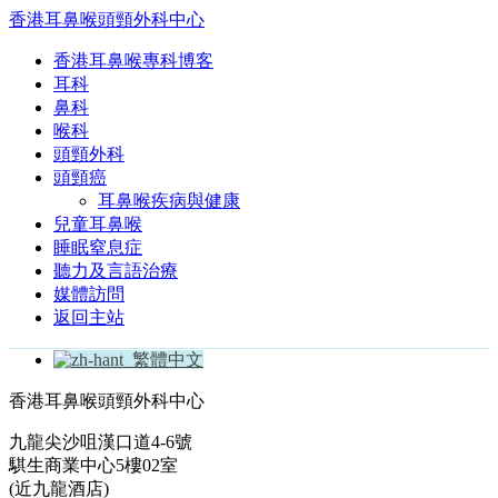
香港耳鼻喉頭頸外科中心
香港耳鼻喉專科博客
耳科
鼻科
喉科
頭頸外科
頭頸癌
耳鼻喉疾病與健康
兒童耳鼻喉
睡眠窒息症
聽力及言語治療
媒體訪問
返回主站
繁體中文
香港耳鼻喉頭頸外科中心
九龍尖沙咀漢口道4-6號
騏生商業中心5樓02室
(近九龍酒店)