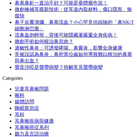
鼻塞鼻鼾一直治不好？可能是垂體瘤作祟！
微創修補耳膜新技術：從耳道內取材料，傷口隱形、恢
復快
鼻子反覆潰爛、鼻塞流血？小心罕見但凶險的「鼻NK/T
細胞淋巴瘤」
流鼻血勿輕視，背後可能隱藏著嚴重全身疾病！
微創手術如何根治鼻息肉？
過敏性鼻炎：可誘發哮喘、鼻竇炎，影響全身健康
常被誤認為鼻炎，鼻腔異位齒如何導致難以根治的鼻塞
與鼻出血？
聲音沙啞是聲帶病變？拆解常見聲帶病變
Categories
兒童耳鼻喉問題
喉科
媒體訪問
睡眠窒息症
耳科
耳鼻喉疾病與健康
耳鼻喉癌症系列
聽力及言語治療