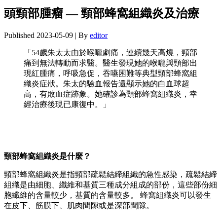
頭頸部腫瘤 — 頸部蜂窩組織炎及治療
Published
2023-05-09
|
By
editor
「54歲朱太太由於喉嚨劇痛，連續幾天高燒，頸部
痛到無法轉動而求醫。醫生發現她的喉嚨與頸部出
現紅腫痛，呼吸急促，吞嚥困難等典型頸部蜂窩組
織炎症狀。朱太的驗血報告還顯示她的白血球超
高，有敗血症跡象。她確診為頸部蜂窩組織炎，幸
經治療後現已康復中。」
頸部蜂窩組織炎是什麼？
頸部蜂窩組織炎是指頸部疏鬆結締組織的急性感染，疏鬆結締
組織是由細胞、纖維和基質三種成分組成的部份，這些部份細
胞纖維的含量較少，基質的含量較多。 蜂窩組織炎可以發生
在皮下、筋膜下、肌肉間隙或是深部間隙。