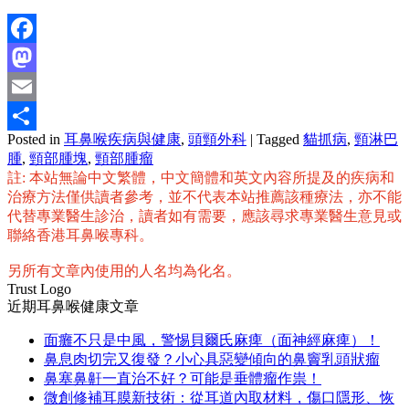
Facebook
Mastodon
Email
Posted in
耳鼻喉疾病與健康
,
頭頸外科
|
Tagged
貓抓病
,
頸淋巴
分
腫
,
頸部腫塊
,
頸部腫瘤
享
註: 本站無論中文繁體，中文簡體和英文內容所提及的疾病和
治療方法僅供讀者參考，並不代表本站推薦該種療法，亦不能
代替專業醫生診治，讀者如有需要，應該尋求專業醫生意見或
聯絡香港耳鼻喉專科。
另所有文章內使用的人名均為化名。
Trust Logo
近期耳鼻喉健康文章
面癱不只是中風，警惕貝爾氏麻痺（面神經麻痺）！
鼻息肉切完又復發？小心具惡變傾向的鼻竇乳頭狀瘤
鼻塞鼻鼾一直治不好？可能是垂體瘤作祟！
微創修補耳膜新技術：從耳道內取材料，傷口隱形、恢