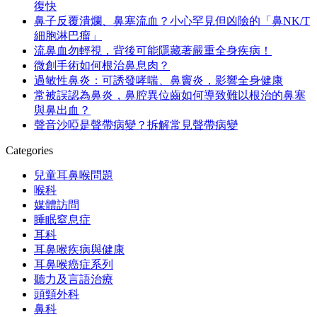
復快
鼻子反覆潰爛、鼻塞流血？小心罕見但凶險的「鼻NK/T
細胞淋巴瘤」
流鼻血勿輕視，背後可能隱藏著嚴重全身疾病！
微創手術如何根治鼻息肉？
過敏性鼻炎：可誘發哮喘、鼻竇炎，影響全身健康
常被誤認為鼻炎，鼻腔異位齒如何導致難以根治的鼻塞
與鼻出血？
聲音沙啞是聲帶病變？拆解常見聲帶病變
Categories
兒童耳鼻喉問題
喉科
媒體訪問
睡眠窒息症
耳科
耳鼻喉疾病與健康
耳鼻喉癌症系列
聽力及言語治療
頭頸外科
鼻科