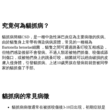
究竟何為貓抓病？
貓抓病簡稱CSD，是一種中急性淋巴炎症為主要病徵的疾病。
由於貓隻身上常帶有傳染病病原體，常見的一種稱為
Bartonella henselae細菌 ，貓隻之間可通過跳蚤叮咬互相感染，
但牠們感染後卻不會發病。不過人類若被牠們抓傷、咬傷或舔
到傷口，或被牠們身上的跳蚤叮咬，細菌就可以經由破損的皮
膚入侵身體，引發貓抓病。上述10歲男孩在發病前就曾被同學
家的貓抓傷了手部。
貓抓病的常見病徵
貓抓病病徵通常在被抓咬傷後3-10日出現，初期症狀是