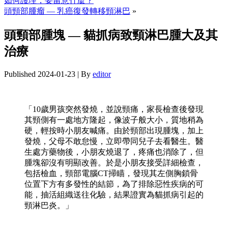
如何護理，要留意什麼？
頭頸部腫瘤 — 乳癌復發轉移頸淋巴
»
頭頸部腫塊 — 貓抓病致頸淋巴腫大及其
治療
Published
2024-01-23
|
By
editor
「10歲男孩突然發燒，並說頸痛，家長檢查後發現
其頸側有一處地方隆起，像波子般大小，質地稍為
硬，輕按時小朋友喊痛。由於頸部出現腫塊，加上
發燒，父母不敢怠慢，立即帶同兒子去看醫生。醫
生處方藥物後，小朋友燒退了，疼痛也消除了，但
腫塊卻沒有明顯改善。於是小朋友接受詳細檢查，
包括檢血，頸部電腦CT掃瞄，發現其左側胸鎖骨
位置下方有多發性的結節，為了排除惡性疾病的可
能，抽活組織送往化驗，結果證實為貓抓病引起的
頸淋巴炎。」