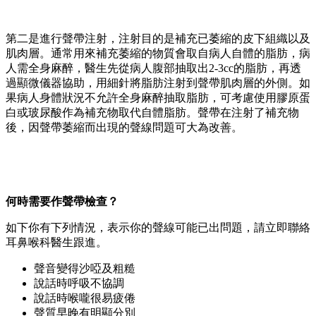
第二是進行聲帶注射，注射目的是補充已萎縮的皮下組織以及
肌肉層。通常用來補充萎縮的物質會取自病人自體的脂肪，病
人需全身麻醉，醫生先從病人腹部抽取出2-3cc的脂肪，再透
過顯微儀器協助，用細針將脂肪注射到聲帶肌肉層的外側。如
果病人身體狀況不允許全身麻醉抽取脂肪，可考慮使用膠原蛋
白或玻尿酸作為補充物取代自體脂肪。聲帶在注射了補充物
後，因聲帶萎縮而出現的聲線問題可大為改善。
何時需要作聲帶檢查？
如下你有下列情況，表示你的聲線可能已出問題，請立即聯絡
耳鼻喉科醫生跟進。
聲音變得沙啞及粗糙
說話時呼吸不協調
說話時喉嚨很易疲倦
聲質早晚有明顯分別