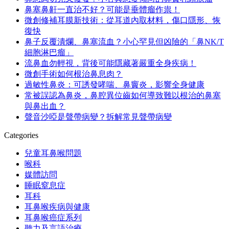
鼻塞鼻鼾一直治不好？可能是垂體瘤作祟！
微創修補耳膜新技術：從耳道內取材料，傷口隱形、恢
復快
鼻子反覆潰爛、鼻塞流血？小心罕見但凶險的「鼻NK/T
細胞淋巴瘤」
流鼻血勿輕視，背後可能隱藏著嚴重全身疾病！
微創手術如何根治鼻息肉？
過敏性鼻炎：可誘發哮喘、鼻竇炎，影響全身健康
常被誤認為鼻炎，鼻腔異位齒如何導致難以根治的鼻塞
與鼻出血？
聲音沙啞是聲帶病變？拆解常見聲帶病變
Categories
兒童耳鼻喉問題
喉科
媒體訪問
睡眠窒息症
耳科
耳鼻喉疾病與健康
耳鼻喉癌症系列
聽力及言語治療