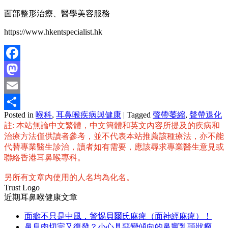
面部整形治療、醫學美容服務
https://www.hkentspecialist.hk
Facebook
Mastodon
Email
Posted in
喉科
,
耳鼻喉疾病與健康
|
Tagged
聲帶萎縮
,
聲帶退化
分
註: 本站無論中文繁體，中文簡體和英文內容所提及的疾病和
享
治療方法僅供讀者參考，並不代表本站推薦該種療法，亦不能
代替專業醫生診治，讀者如有需要，應該尋求專業醫生意見或
聯絡香港耳鼻喉專科。
另所有文章內使用的人名均為化名。
Trust Logo
近期耳鼻喉健康文章
面癱不只是中風，警惕貝爾氏麻痺（面神經麻痺）！
鼻息肉切完又復發？小心具惡變傾向的鼻竇乳頭狀瘤