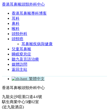
香港耳鼻喉頭頸外科中心
香港耳鼻喉專科博客
耳科
鼻科
喉科
頭頸外科
頭頸癌
耳鼻喉疾病與健康
兒童耳鼻喉
睡眠窒息症
聽力及言語治療
媒體訪問
返回主站
繁體中文
香港耳鼻喉頭頸外科中心
九龍尖沙咀漢口道4-6號
騏生商業中心5樓02室
(近九龍酒店)