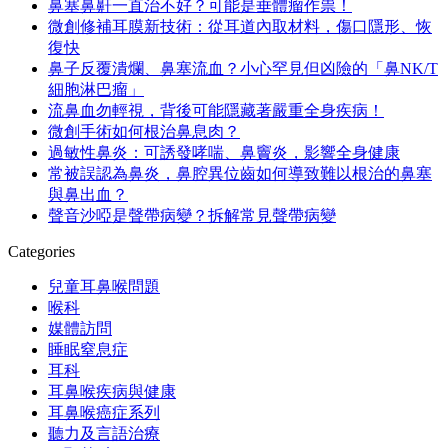
鼻塞鼻鼾一直治不好？可能是垂體瘤作祟！
微創修補耳膜新技術：從耳道內取材料，傷口隱形、恢
復快
鼻子反覆潰爛、鼻塞流血？小心罕見但凶險的「鼻NK/T
細胞淋巴瘤」
流鼻血勿輕視，背後可能隱藏著嚴重全身疾病！
微創手術如何根治鼻息肉？
過敏性鼻炎：可誘發哮喘、鼻竇炎，影響全身健康
常被誤認為鼻炎，鼻腔異位齒如何導致難以根治的鼻塞
與鼻出血？
聲音沙啞是聲帶病變？拆解常見聲帶病變
Categories
兒童耳鼻喉問題
喉科
媒體訪問
睡眠窒息症
耳科
耳鼻喉疾病與健康
耳鼻喉癌症系列
聽力及言語治療