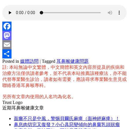
Facebook
Mastodon
Email
Posted in
媒體訪問
|
Tagged
耳鼻喉健康問題
分
註: 本站無論中文繁體，中文簡體和英文內容所提及的疾病和
享
治療方法僅供讀者參考，並不代表本站推薦該種療法，亦不能
代替專業醫生診治，讀者如有需要，應該尋求專業醫生意見或
聯絡香港耳鼻喉專科。
另所有文章內使用的人名均為化名。
Trust Logo
近期耳鼻喉健康文章
面癱不只是中風，警惕貝爾氏麻痺（面神經麻痺）！
鼻息肉切完又復發？小心具惡變傾向的鼻竇乳頭狀瘤