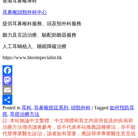
香港耳鼻喉專科
耳鼻喉頭頸外科中心
提供耳鼻喉科服務、頭及頸外科服務
聽力及言語治療、驗配助聽器服務
人工耳蝸植入、睡眠障礙治療
https://www.hkentspecialist.hk
Facebook
Mastodon
Email
Posted in
耳科
,
耳鼻喉癌症系列
,
頭頸外科
|
Tagged
如何預防耳
分
癌
,
耳癌治療方法
享
註: 本站無論中文繁體，中文簡體和英文內容所提及的疾病和
治療方法僅供讀者參考，並不代表本站推薦該種療法，亦不能
代替專業醫生診治，讀者如有需要，應該尋求專業醫生意見或