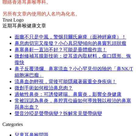
聯絡香港耳鼻喉專科。
另所有文章內使用的人名均為化名。
Trust Logo
近期耳鼻喉健康文章
面癱不只是中風，警惕貝爾氏麻痺（面神經麻痺）！
鼻息肉切完又復發？小心具惡變傾向的鼻竇乳頭狀瘤
鼻塞鼻鼾一直治不好？可能是垂體瘤作祟！
微創修補耳膜新技術：從耳道內取材料，傷口隱形、恢
復快
鼻子反覆潰爛、鼻塞流血？小心罕見但凶險的「鼻NK/T
細胞淋巴瘤」
流鼻血勿輕視，背後可能隱藏著嚴重全身疾病！
微創手術如何根治鼻息肉？
過敏性鼻炎：可誘發哮喘、鼻竇炎，影響全身健康
常被誤認為鼻炎，鼻腔異位齒如何導致難以根治的鼻塞
與鼻出血？
聲音沙啞是聲帶病變？拆解常見聲帶病變
Categories
兒童耳鼻喉問題