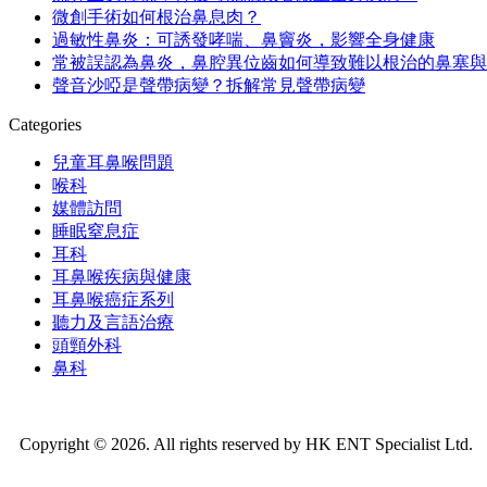
微創手術如何根治鼻息肉？
過敏性鼻炎：可誘發哮喘、鼻竇炎，影響全身健康
常被誤認為鼻炎，鼻腔異位齒如何導致難以根治的鼻塞與
聲音沙啞是聲帶病變？拆解常見聲帶病變
Categories
兒童耳鼻喉問題
喉科
媒體訪問
睡眠窒息症
耳科
耳鼻喉疾病與健康
耳鼻喉癌症系列
聽力及言語治療
頭頸外科
鼻科
Copyright © 2026. All rights reserved by HK ENT Specialist Ltd.