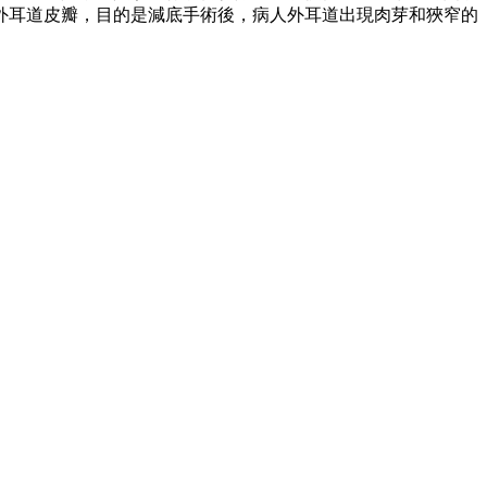
外耳道皮瓣，目的是減底手術後，病人外耳道出現肉芽和狹窄的