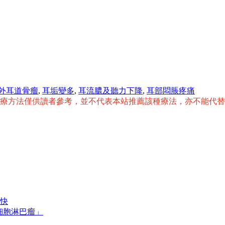
外耳道骨瘤
,
耳垢變多
,
耳流膿及聽力下降
,
耳部悶脹疼痛
治療方法僅供讀者參考，並不代表本站推薦該種療法，亦不能代
快
細胞淋巴瘤」