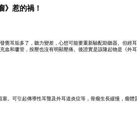
瘤》惹的禍！
他發覺耳垢多了，聽力變差，心想可能要重新驗配助聽器。但經
充血和廔管，按壓也沒有明顯壓痛。後證實是該隆起物是《外耳
阻塞。可引起傳導性耳聾及外耳道炎症等，骨瘤生長緩慢，瘤體