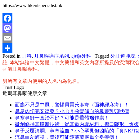
https://www.hkentspecialist.hk
Facebook
Mastodon
Email
Posted in
耳科
,
耳鼻喉癌症系列
,
頭頸外科
|
Tagged
外耳道腫塊
,
分
註: 本站無論中文繁體，中文簡體和英文內容所提及的疾病和
享
香港耳鼻喉專科。
另所有文章內使用的人名均為化名。
Trust Logo
近期耳鼻喉健康文章
面癱不只是中風，警惕貝爾氏麻痺（面神經麻痺）！
鼻息肉切完又復發？小心具惡變傾向的鼻竇乳頭狀瘤
鼻塞鼻鼾一直治不好？可能是垂體瘤作祟！
微創修補耳膜新技術：從耳道內取材料，傷口隱形、恢復
鼻子反覆潰爛、鼻塞流血？小心罕見但凶險的「鼻NK/T
流鼻血勿輕視，背後可能隱藏著嚴重全身疾病！