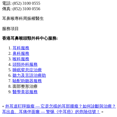
電話: (852) 3100 0555
傳真: (852) 3100 0556
耳鼻喉專科周振權醫生
服務項目
香港耳鼻喉頭頸外科中心服務:
耳科服務
鼻科服務
喉科服務
頭頸外科服務
睡眠窒息症治療
聽力及言語治療助
驗配助聽器服務
面部整形治療
醫學美容服務
«
外耳道耵聹腺瘤 — 它是怎樣的耳部腫瘤？如何診斷與治療？
耳出血、耳痛伴面癱 — 警惕《中耳癌》的危險信號！
»