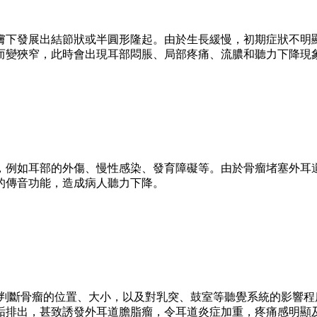
膚下發展出結節狀或半圓形隆起。由於生長緩慢，初期症狀不明
而變狹窄，此時會出現耳部悶脹、局部疼痛、流膿和聽力下降現
，例如耳部的外傷、慢性感染、發育障礙等。由於骨瘤堵塞外耳
的傳音功能，造成病人聽力下降。
可判斷骨瘤的位置、大小，以及對乳突、鼓室等聽覺系統的影響
垢排出，甚致誘發外耳道膽脂瘤，令耳道炎症加重，疼痛感明顯