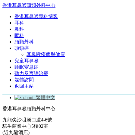
香港耳鼻喉頭頸外科中心
香港耳鼻喉專科博客
耳科
鼻科
喉科
頭頸外科
頭頸癌
耳鼻喉疾病與健康
兒童耳鼻喉
睡眠窒息症
聽力及言語治療
媒體訪問
返回主站
繁體中文
香港耳鼻喉頭頸外科中心
九龍尖沙咀漢口道4-6號
騏生商業中心5樓02室
(近九龍酒店)