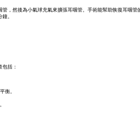
咽管，然後為小氣球充氣來擴張耳咽管。手術能幫助恢復耳咽管
分鐘。
查包括：
平衡。
能。