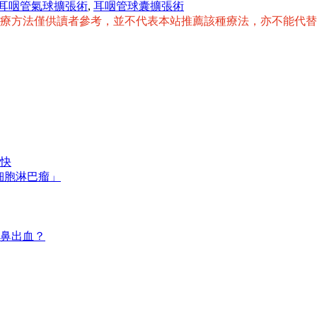
耳咽管氣球擴張術
,
耳咽管球囊擴張術
治療方法僅供讀者參考，並不代表本站推薦該種療法，亦不能代
快
細胞淋巴瘤」
鼻出血？