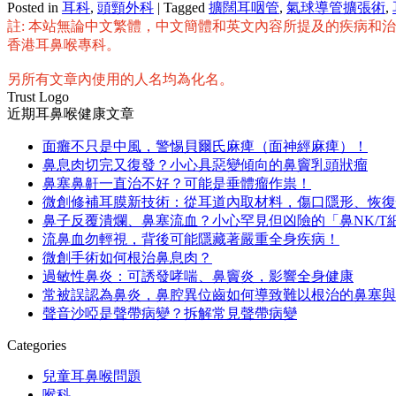
Posted in
耳科
,
頭頸外科
|
Tagged
擴闊耳咽管
,
氣球導管擴張術
,
分
註: 本站無論中文繁體，中文簡體和英文內容所提及的疾病和
享
香港耳鼻喉專科。
另所有文章內使用的人名均為化名。
Trust Logo
近期耳鼻喉健康文章
面癱不只是中風，警惕貝爾氏麻痺（面神經麻痺）！
鼻息肉切完又復發？小心具惡變傾向的鼻竇乳頭狀瘤
鼻塞鼻鼾一直治不好？可能是垂體瘤作祟！
微創修補耳膜新技術：從耳道內取材料，傷口隱形、恢復
鼻子反覆潰爛、鼻塞流血？小心罕見但凶險的「鼻NK/T
流鼻血勿輕視，背後可能隱藏著嚴重全身疾病！
微創手術如何根治鼻息肉？
過敏性鼻炎：可誘發哮喘、鼻竇炎，影響全身健康
常被誤認為鼻炎，鼻腔異位齒如何導致難以根治的鼻塞與
聲音沙啞是聲帶病變？拆解常見聲帶病變
Categories
兒童耳鼻喉問題
喉科