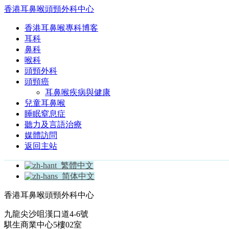
香港耳鼻喉頭頸外科中心
香港耳鼻喉專科博客
耳科
鼻科
喉科
頭頸外科
頭頸癌
耳鼻喉疾病與健康
兒童耳鼻喉
睡眠窒息症
聽力及言語治療
媒體訪問
返回主站
繁體中文
简体中文
香港耳鼻喉頭頸外科中心
九龍尖沙咀漢口道4-6號
騏生商業中心5樓02室