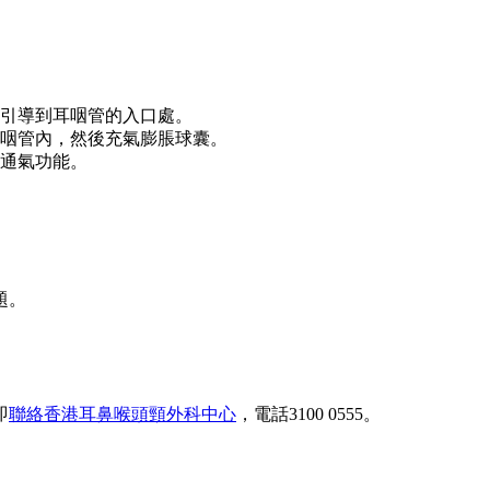
引導到耳咽管的入口處。
咽管內，然後充氣膨脹球囊。
通氣功能。
題。
即
聯絡香港耳鼻喉頭頸外科中心
，電話3100 0555。