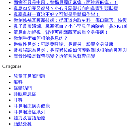
面癱不只是中風，警惕貝爾氏麻痺（面神經麻痺）！
鼻息肉切完又復發？小心具惡變傾向的鼻竇乳頭狀瘤
鼻塞鼻鼾一直治不好？可能是垂體瘤作祟！
微創修補耳膜新技術：從耳道內取材料，傷口隱形、恢復
鼻子反覆潰爛、鼻塞流血？小心罕見但凶險的「鼻NK/T
流鼻血勿輕視，背後可能隱藏著嚴重全身疾病！
微創手術如何根治鼻息肉？
過敏性鼻炎：可誘發哮喘、鼻竇炎，影響全身健康
常被誤認為鼻炎，鼻腔異位齒如何導致難以根治的鼻塞與
聲音沙啞是聲帶病變？拆解常見聲帶病變
Categories
兒童耳鼻喉問題
喉科
媒體訪問
睡眠窒息症
耳科
耳鼻喉疾病與健康
耳鼻喉癌症系列
聽力及言語治療
頭頸外科