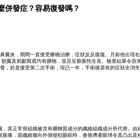
麼併發症？容易復發嗎？
為鼻竇炎，期間一直接受藥物治療，症狀反反復復。月前他出現
、額竇及前顱窩底均有腫物，並且呈膨脹性生長。檢查結果令容
發，於是接受第二次手術，現已一年，手術後原有的症狀全消失
瘤，其正常骨組織被含有礦物質成分的纖維組織成分所代替。由
根脹痛，當纖維瘤向外側侵犯眼眶時，會推擠著眼球令其凸出及