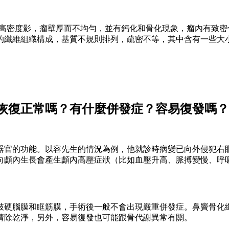
高密度影，瘤壁厚而不均勻，並有鈣化和骨化現象，瘤內有致密
的纖維組織構成，基質不規則排列，疏密不等，其中含有一些大
恢復正常嗎？有什麼併發症？容易復發嗎？
器官的功能。以容先生的情況為例，他就診時病變已向外侵犯右
向顱內生長會產生顱內高壓症狀（比如血壓升高、脈搏變慢、呼
破硬腦膜和眶筋膜，手術後一般不會出現嚴重併發症。鼻竇骨化
清除乾淨，另外，容易復發也可能跟骨代謝異常有關。