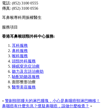
電話: (852) 3100 0555
傳真: (852) 3100 0556
耳鼻喉專科周振權醫生
服務項目
香港耳鼻喉頭頸外科中心服務:
耳科服務
鼻科服務
喉科服務
頭頸外科服務
睡眠窒息症治療
聽力及言語治療助
驗配助聽器服務
面部整形治療
醫學美容服務
«
警剔頸部腫大的淋巴腫塊，小心是鼻咽癌頸淋巴轉移！
鼻咽癌有什麼先兆？懷疑鼻咽癌，該做什麼檢查？
»