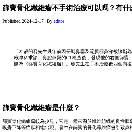
篩竇骨化纖維瘤不手術治療可以嗎？有什
Published
2024-12-17
|
By
editor
「25歲的容先生幾年前因長期鼻塞及流膿稠鼻涕被診斷
喉專科求診，鼻腔鼻竇的CT檢查後，發現他的右側篩竇
斷為《篩竇骨化纖維瘤》。容先生在手術治療後四個內復
篩竇骨化纖維瘤是什麼？
篩竇骨化纖維瘤較為少見，它是一種來源於纖維組織的良性腫
嗅覺下降等症狀相繼出現。發生在篩竇的骨化纖維瘤會引致鼻