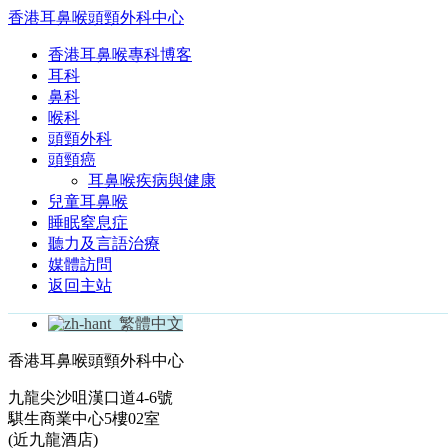
香港耳鼻喉頭頸外科中心
香港耳鼻喉專科博客
耳科
鼻科
喉科
頭頸外科
頭頸癌
耳鼻喉疾病與健康
兒童耳鼻喉
睡眠窒息症
聽力及言語治療
媒體訪問
返回主站
繁體中文
香港耳鼻喉頭頸外科中心
九龍尖沙咀漢口道4-6號
騏生商業中心5樓02室
(近九龍酒店)