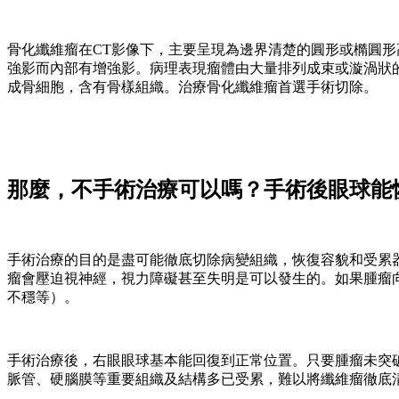
骨化纖維瘤在CT影像下，主要呈現為邊界清楚的圓形或橢圓形
強影而內部有增強影。病理表現瘤體由大量排列成束或漩渦狀
成骨細胞，含有骨樣組織。治療骨化纖維瘤首選手術切除。
那麼，不手術治療可以嗎？手術後眼球能
手術治療的目的是盡可能徹底切除病變組織，恢復容貌和受累
瘤會壓迫視神經，視力障礙甚至失明是可以發生的。如果腫瘤
不穩等）。
手術治療後，右眼眼球基本能回復到正常位置。只要腫瘤未突
脈管、硬腦膜等重要組織及結構多已受累，難以將纖維瘤徹底