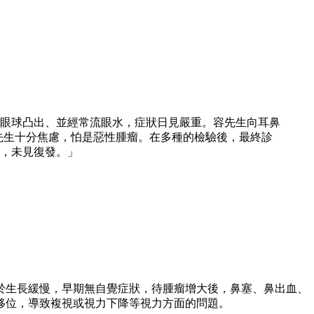
右眼球凸出、並經常流眼水，症狀日見嚴重。容先生向耳鼻
先生十分焦慮，怕是惡性腫瘤。在多種的檢驗後，最終診
，未見復發。」
於生長緩慢，早期無自覺症狀，待腫瘤增大後，鼻塞、鼻出血、
移位，導致複視或視力下降等視力方面的問題。