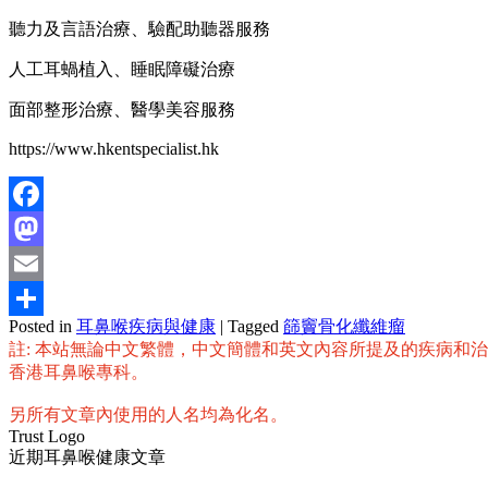
聽力及言語治療、驗配助聽器服務
人工耳蝸植入、睡眠障礙治療
面部整形治療、醫學美容服務
https://www.hkentspecialist.hk
Facebook
Mastodon
Email
Posted in
耳鼻喉疾病與健康
|
Tagged
篩竇骨化纖維瘤
分
註: 本站無論中文繁體，中文簡體和英文內容所提及的疾病和
享
香港耳鼻喉專科。
另所有文章內使用的人名均為化名。
Trust Logo
近期耳鼻喉健康文章