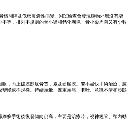
骨樣間隔及低密度囊性病變。MRI檢查會發現腫物外層沒有增
小不等，排列不規則的骨小梁和鈣化團塊，骨小梁周圍又有少數
眼眶，向上破壞顱底骨質，累及硬腦膜。若不盡快手術治療，腫
吸變慢或不規律。持續頭暈、嚴重頭痛、嘔吐、意識不清和步態
纖維瘤手術後復發傾向仍高，主要是治療時，視神經管、頸內動