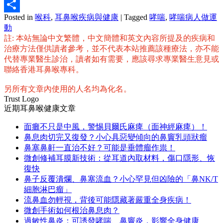
Email
Posted in
喉科
,
耳鼻喉疾病與健康
|
Tagged
哮喘
,
哮喘病人做運
分
動
享
註: 本站無論中文繁體，中文簡體和英文內容所提及的疾病和
治療方法僅供讀者參考，並不代表本站推薦該種療法，亦不能
代替專業醫生診治，讀者如有需要，應該尋求專業醫生意見或
聯絡香港耳鼻喉專科。
另所有文章內使用的人名均為化名。
Trust Logo
近期耳鼻喉健康文章
面癱不只是中風，警惕貝爾氏麻痺（面神經麻痺）！
鼻息肉切完又復發？小心具惡變傾向的鼻竇乳頭狀瘤
鼻塞鼻鼾一直治不好？可能是垂體瘤作祟！
微創修補耳膜新技術：從耳道內取材料，傷口隱形、恢
復快
鼻子反覆潰爛、鼻塞流血？小心罕見但凶險的「鼻NK/T
細胞淋巴瘤」
流鼻血勿輕視，背後可能隱藏著嚴重全身疾病！
微創手術如何根治鼻息肉？
過敏性鼻炎：可誘發哮喘、鼻竇炎，影響全身健康