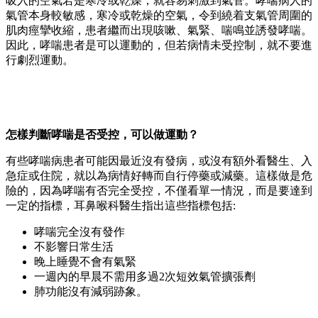
吸入的空氣若是寒冷或乾燥，就容易刺激到氣管。哮喘病人的
氣管本身較敏感，寒冷或乾燥的空氣，令到繞着支氣管周圍的
肌肉痙攣收縮，患者繼而出現咳嗽、氣緊、喘鳴並誘發哮喘。
因此，哮喘患者是可以運動的，但若病情未受控制，就不要進
行劇烈運動。
怎樣判斷哮喘是否受控，可以做運動？
有些哮喘病患者可能因最近沒有發病，或沒有額外看醫生、入
急症或住院，就以為病情好轉而自行停藥或減藥。這樣做是危
險的，因為哮喘有否完全受控，不僅看單一情況，而是要達到
一定的指標，耳鼻喉科醫生指出這些指標包括:
哮喘完全沒有發作
不影響日常生活
晚上睡覺不會有氣緊
一週內的早晨不需用多過2次短效氣管擴張劑
肺功能沒有減弱跡象。