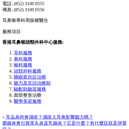
電話: (852) 3100 0555
傳真: (852) 3100 0556
耳鼻喉專科周振權醫生
服務項目
香港耳鼻喉頭頸外科中心服務:
耳科服務
鼻科服務
喉科服務
頭頸外科服務
睡眠窒息症治療
聽力及言語治療助
驗配助聽器服務
面部整形治療
醫學美容服務
«
耳朵為何會濕疹？濕疹入耳會影響聽力嗎？
腮腺炎會引致睪丸炎及乳腺炎？它是什麼？有什麼症狀及併發