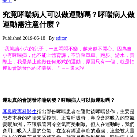
症？
»
究竟哮喘病人可以做運動嗎？哮喘病人做
運動需注意什麼？
Published
2019-06-18
|
By
editor
“我就讀小六的兒子，一直悶悶不樂，越來越不開心。因為自
小有哮喘病，他不能上體育課，不許踏單車、跑步、游水，實
際上，我是禁止他做任何形式的運動，原因只有一個，就是怕
運動會誘發他的哮喘病。＂ – – 陳太說
運動真的會誘發哮喘病發？哮喘病人可以做運動嗎？
耳鼻喉專科醫生
指出部份哮喘患者在運動後哮喘發作，主要是
患者本身的哮喘未受控制。正常呼吸時，鼻腔會將吸入的空氣
變暖加濕，不讓氣管因冷空氣而受刺激。但人在運動時，我們
會用口吸入大量的空氣，在沒有經過鼻腔的過濾，這些被大量