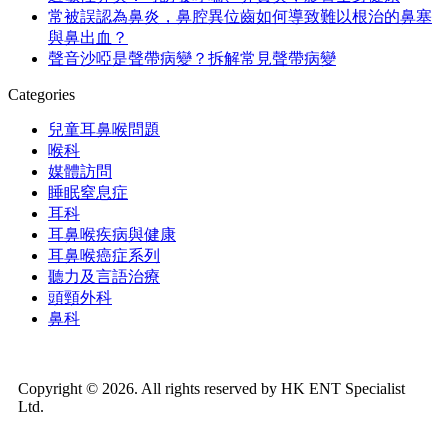
常被誤認為鼻炎，鼻腔異位齒如何導致難以根治的鼻塞
與鼻出血？
聲音沙啞是聲帶病變？拆解常見聲帶病變
Categories
兒童耳鼻喉問題
喉科
媒體訪問
睡眠窒息症
耳科
耳鼻喉疾病與健康
耳鼻喉癌症系列
聽力及言語治療
頭頸外科
鼻科
Copyright © 2026. All rights reserved by HK ENT Specialist
Ltd.