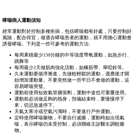
哮喘病人運動須知
經常運動對於控制多種疾病，包括哮喘都有好處，只要控制好
風險，配合得宜，做適合哮喘患者的運動，就不用擔心運動會
誘發哮喘。下列是一些可參考的運動方法:
每周累積最少150分鐘的中等強度帶氧運動，如急步行、
跳舞等
每周最少2天做肌肉強化活動，如橡筋帶、舉啞鈴等。
久未運動要循序漸進，先做較輕鬆的運動，適應後才開
始增加運動量。不要突然做一些平日不會做的運動，這
容易哮喘突發。
運動前使用短效氣管擴張劑，運動中途也可重覆使用。
運動前必須做足夠的熱身，預備結束時，要慢慢停下
來，切忌急速停下。
天氣太寒冷或空氣污濁時，不要進行戶外運動。
定時使用哮喘藥物，不要自行减藥，運動時如出現氣
喘，表示哮喘仍未受控制，必須聯絡主診醫生調較藥
物。