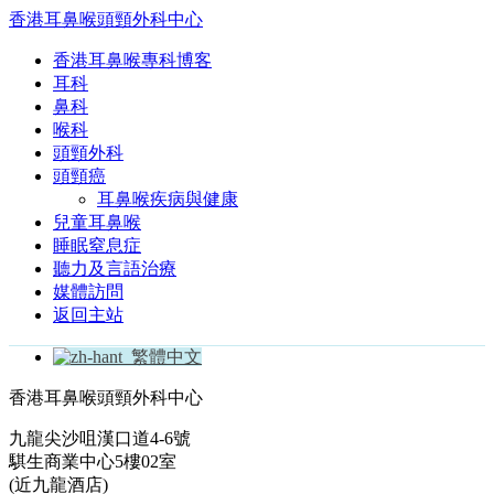
香港耳鼻喉頭頸外科中心
香港耳鼻喉專科博客
耳科
鼻科
喉科
頭頸外科
頭頸癌
耳鼻喉疾病與健康
兒童耳鼻喉
睡眠窒息症
聽力及言語治療
媒體訪問
返回主站
繁體中文
香港耳鼻喉頭頸外科中心
九龍尖沙咀漢口道4-6號
騏生商業中心5樓02室
(近九龍酒店)