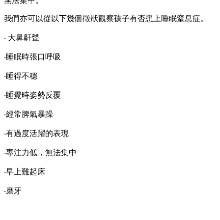
無法集中。
我們亦可以從以下幾個徵狀觀察孩子有否患上睡眠窒息症。
‧ 大鼻鼾聲
‧睡眠時張口呼吸
‧睡得不穩
‧睡覺時姿勢反覆
‧經常脾氣暴躁
‧有過度活躍的表現
‧專注力低，無法集中
‧早上難起床
‧磨牙