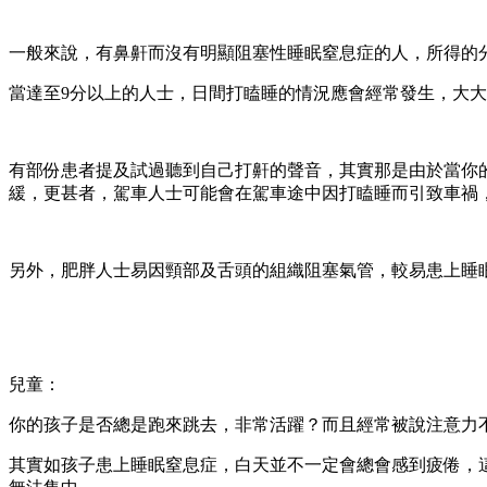
一般來說，有鼻鼾而沒有明顯阻塞性睡眠窒息症的人，所得的分
當達至9分以上的人士，日間打瞌睡的情況應會經常發生，大
有部份患者提及試過聽到自己打鼾的聲音，其實那是由於當你
緩，更甚者，駕車人士可能會在駕車途中因打瞌睡而引致車禍
另外，肥胖人士易因頸部及舌頭的組織阻塞氣管，較易患上睡
兒童：
你的孩子是否總是跑來跳去，非常活躍？而且經常被說注意力
其實如孩子患上睡眠窒息症，白天並不一定會總會感到疲倦，