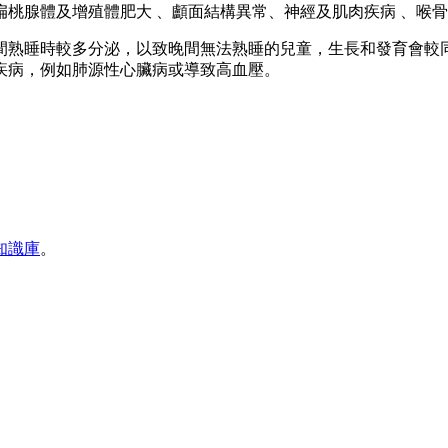
桃腺體及增殖體肥大 、顱面結構異常、神經及肌肉疾病 、喉
間熟睡時較多分泌，以致晚間無法熟睡的兒童，生長和發育會較
疾病，例如肺源性心臟病或導致高血壓。
知識庫
。