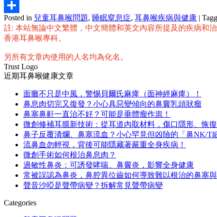
Email
Posted in
兒童耳鼻喉問題
,
睡眠窒息症
,
耳鼻喉疾病與健康
|
Tag
分
註: 本站無論中文繁體，中文簡體和英文內容所提及的疾病和
享
香港耳鼻喉專科。
另所有文章內使用的人名均為化名。
Trust Logo
近期耳鼻喉健康文章
面癱不只是中風，警惕貝爾氏麻痺（面神經麻痺）！
鼻息肉切完又復發？小心具惡變傾向的鼻竇乳頭狀瘤
鼻塞鼻鼾一直治不好？可能是垂體瘤作祟！
微創修補耳膜新技術：從耳道內取材料，傷口隱形、恢復
鼻子反覆潰爛、鼻塞流血？小心罕見但凶險的「鼻NK/T
流鼻血勿輕視，背後可能隱藏著嚴重全身疾病！
微創手術如何根治鼻息肉？
過敏性鼻炎：可誘發哮喘、鼻竇炎，影響全身健康
常被誤認為鼻炎，鼻腔異位齒如何導致難以根治的鼻塞與
聲音沙啞是聲帶病變？拆解常見聲帶病變
Categories