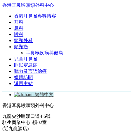
香港耳鼻喉頭頸外科中心
香港耳鼻喉專科博客
耳科
鼻科
喉科
頭頸外科
頭頸癌
耳鼻喉疾病與健康
兒童耳鼻喉
睡眠窒息症
聽力及言語治療
媒體訪問
返回主站
繁體中文
香港耳鼻喉頭頸外科中心
九龍尖沙咀漢口道4-6號
騏生商業中心5樓02室
(近九龍酒店)