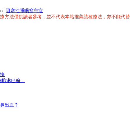
ged
阻塞性睡眠窒息症
治療方法僅供讀者參考，並不代表本站推薦該種療法，亦不能代
快
細胞淋巴瘤」
鼻出血？