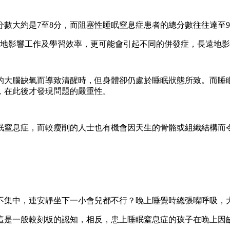
數大約是7至8分，而阻塞性睡眠窒息症患者的總分數往往達至
大地影響工作及學習效率，更可能會引起不同的併發症，長遠地
的大腦缺氧而導致清醒時，但身體卻仍處於睡眠狀態所致。而睡
，在此後才發現問題的嚴重性。
眠窒息症，而較瘦削的人士也有機會因天生的骨骼或組織結構而
不集中，連安靜坐下一小會兒都不行？晚上睡覺時總張嘴呼吸，
這是一般較刻板的認知，相反，患上睡眠窒息症的孩子在晚上因