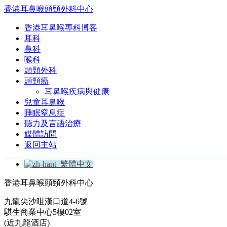
香港耳鼻喉頭頸外科中心
香港耳鼻喉專科博客
耳科
鼻科
喉科
頭頸外科
頭頸癌
耳鼻喉疾病與健康
兒童耳鼻喉
睡眠窒息症
聽力及言語治療
媒體訪問
返回主站
繁體中文
香港耳鼻喉頭頸外科中心
九龍尖沙咀漢口道4-6號
騏生商業中心5樓02室
(近九龍酒店)