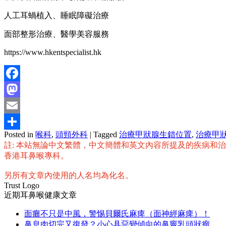
人工耳蝸植入、睡眠障礙治療
面部整形治療、醫學美容服務
https://www.hkentspecialist.hk
Facebook
Mastodon
Email
Posted in
喉科
,
頭頸外科
|
Tagged
治療甲狀腺生錯位置
,
治療甲
分
註: 本站無論中文繁體，中文簡體和英文內容所提及的疾病和
享
香港耳鼻喉專科。
另所有文章內使用的人名均為化名。
Trust Logo
近期耳鼻喉健康文章
面癱不只是中風，警惕貝爾氏麻痺（面神經麻痺）！
鼻息肉切完又復發？小心具惡變傾向的鼻竇乳頭狀瘤