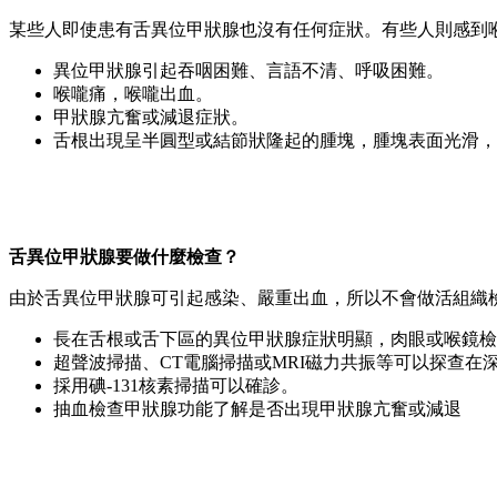
某些人即使患有舌異位甲狀腺也沒有任何症狀。有些人則感到
異位甲狀腺引起吞咽困難、言語不清、呼吸困難。
喉嚨痛，喉嚨出血。
甲狀腺亢奮或減退症狀。
舌根出現呈半圓型或結節狀隆起的腫塊，腫塊表面光滑，
舌異位甲狀腺要做什麼檢查？
由於舌異位甲狀腺可引起感染、嚴重出血，所以不會做活組織
長在舌根或舌下區的異位甲狀腺症狀明顯，肉眼或喉鏡檢
超聲波掃描、CT電腦掃描或MRI磁力共振等可以探查在
採用碘-131核素掃描可以確診。
抽血檢查甲狀腺功能了解是否出現甲狀腺亢奮或減退