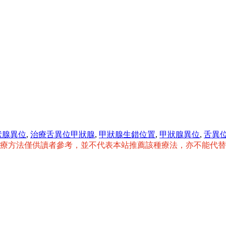
狀腺異位
,
治療舌異位甲狀腺
,
甲狀腺生錯位置
,
甲狀腺異位
,
舌異
治療方法僅供讀者參考，並不代表本站推薦該種療法，亦不能代