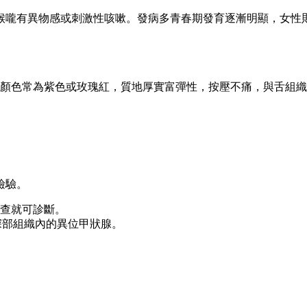
喉嚨有異物感或刺激性咳嗽。發病多青春期發育逐漸明顯，女性
顏色常為紫色或玫瑰紅，質地厚實富彈性，按壓不痛，與舌組織
檢驗。
查就可診斷。
深部組織內的異位甲狀腺。