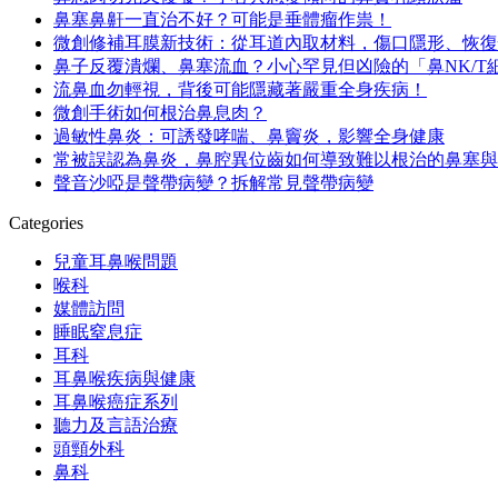
鼻塞鼻鼾一直治不好？可能是垂體瘤作祟！
微創修補耳膜新技術：從耳道內取材料，傷口隱形、恢復
鼻子反覆潰爛、鼻塞流血？小心罕見但凶險的「鼻NK/T
流鼻血勿輕視，背後可能隱藏著嚴重全身疾病！
微創手術如何根治鼻息肉？
過敏性鼻炎：可誘發哮喘、鼻竇炎，影響全身健康
常被誤認為鼻炎，鼻腔異位齒如何導致難以根治的鼻塞與
聲音沙啞是聲帶病變？拆解常見聲帶病變
Categories
兒童耳鼻喉問題
喉科
媒體訪問
睡眠窒息症
耳科
耳鼻喉疾病與健康
耳鼻喉癌症系列
聽力及言語治療
頭頸外科
鼻科