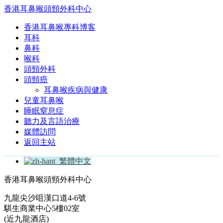
香港耳鼻喉頭頸外科中心
香港耳鼻喉專科博客
耳科
鼻科
喉科
頭頸外科
頭頸癌
耳鼻喉疾病與健康
兒童耳鼻喉
睡眠窒息症
聽力及言語治療
媒體訪問
返回主站
繁體中文
香港耳鼻喉頭頸外科中心
九龍尖沙咀漢口道4-6號
騏生商業中心5樓02室
(近九龍酒店)