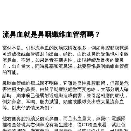
流鼻血就是鼻咽纖維血管瘤嗎？
當然不是。引起流鼻血的疾病或情況很多，例如鼻腔黏膜乾燥
可造成微絲血管破裂而出血，頭部、面部及鼻部受傷也可引致
流鼻血。不過，如果是青春期男性，出現持續及反復的流鼻
血，出血量大，同時鼻塞和流鼻涕，就要警愓鼻咽纖維血管瘤
的可能。
鼻咽血管纖維瘤成因不明確，它雖是良性鼻腔腫留，但卻是危
害性極大的鼻疾。由於早期症狀輕微而受忽略，大部分病人確
診時，纖維瘤已侵襲附近組織造成傷害，並引起相應的症狀，
例如鼻塞、耳鳴、聽力減退、頭痛或眼球突出或大量流鼻血
等。以忠仔的情況為例：
他右側鼻腔持續反復流鼻血，而且出血量大，鼻竇CT電腦掃
描檢查發現其右側鼻腔有新生腫物。從CT檢查來看，紫紅色
光滑的腫物，滿布血管，界限清晰，呈膨脹性生長，已經阻塞