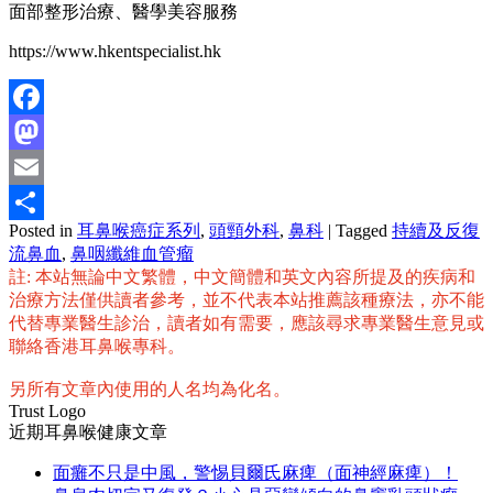
面部整形治療、醫學美容服務
https://www.hkentspecialist.hk
Facebook
Mastodon
Email
Posted in
耳鼻喉癌症系列
,
頭頸外科
,
鼻科
|
Tagged
持續及反復
分
流鼻血
,
鼻咽纖維血管瘤
享
註: 本站無論中文繁體，中文簡體和英文內容所提及的疾病和
治療方法僅供讀者參考，並不代表本站推薦該種療法，亦不能
代替專業醫生診治，讀者如有需要，應該尋求專業醫生意見或
聯絡香港耳鼻喉專科。
另所有文章內使用的人名均為化名。
Trust Logo
近期耳鼻喉健康文章
面癱不只是中風，警惕貝爾氏麻痺（面神經麻痺）！