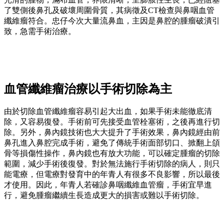
了雙側後鼻孔及破壞周圍骨質，其病徵及CT檢查與鼻咽血管
纖維瘤符合。忠仔今次大量流鼻血，主因是鼻腔的腫瘤破潰引
致，急需手術治療。
血管纖維瘤治療以手術切除為主
由於切除血管纖維瘤容易引起大出血，如果手術未能徹底清
除，又容易復發。手術前可先接受血管栓塞術，之後再進行切
除。另外，鼻內鏡技術也大大提升了手術效果，鼻內鏡經由前
鼻孔進入鼻腔完成手術，避免了傳統手術面部切口、掀翻上頜
骨等損傷性操作，鼻內鏡也有放大功能，可以確定腫瘤的切除
範圍，減少手術後復發。對於無法施行手術切除的病人，則只
能電療，但電療對發育中的年青人有很多不良影響，所以最後
才使用。因此，年青人若確診鼻咽纖維血管瘤，手術宜早進
行，避免腫瘤繼續生長造成更大的損害或難以手術切除。