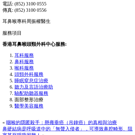
電話: (852) 3100 0555
傳真: (852) 3100 0556
耳鼻喉專科周振權醫生
服務項目
香港耳鼻喉頭頸外科中心服務:
耳科服務
鼻科服務
喉科服務
頭頸外科服務
睡眠窒息症治療
聽力及言語治療助
驗配助聽器服務
面部整形治療
醫學美容服務
«
咽喉的隱匿殺手：懸雍垂癌（吊鐘癌）的真相與治療
鼻硬結病是呼吸道中的「無聲入侵者」，可導致鼻腔畸形、阻