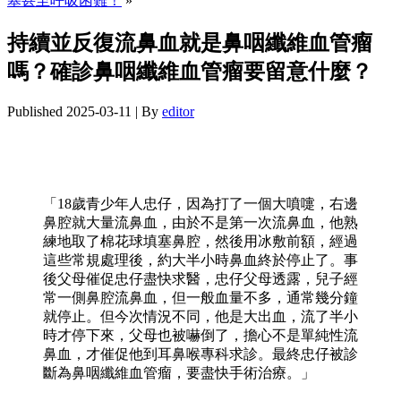
塞甚至呼吸困難！
»
持續並反復流鼻血就是鼻咽纖維血管瘤
嗎？確診鼻咽纖維血管瘤要留意什麼？
Published
2025-03-11
|
By
editor
「18歲青少年人忠仔，因為打了一個大噴嚏，右邊
鼻腔就大量流鼻血，由於不是第一次流鼻血，他熟
練地取了棉花球填塞鼻腔，然後用冰敷前額，經過
這些常規處理後，約大半小時鼻血終於停止了。事
後父母催促忠仔盡快求醫，忠仔父母透露，兒子經
常一側鼻腔流鼻血，但一般血量不多，通常幾分鐘
就停止。但今次情況不同，他是大出血，流了半小
時才停下來，父母也被嚇倒了，擔心不是單純性流
鼻血，才催促他到耳鼻喉專科求診。最終忠仔被診
斷為鼻咽纖維血管瘤，要盡快手術治療。」