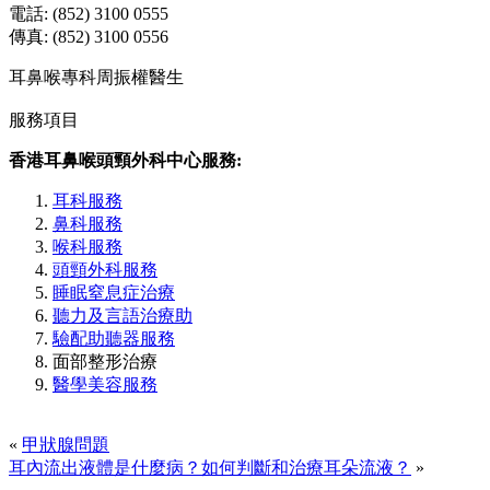
電話: (852) 3100 0555
傳真: (852) 3100 0556
耳鼻喉專科周振權醫生
服務項目
香港耳鼻喉頭頸外科中心服務:
耳科服務
鼻科服務
喉科服務
頭頸外科服務
睡眠窒息症治療
聽力及言語治療助
驗配助聽器服務
面部整形治療
醫學美容服務
«
甲狀腺問題
耳內流出液體是什麼病？如何判斷和治療耳朵流液？
»