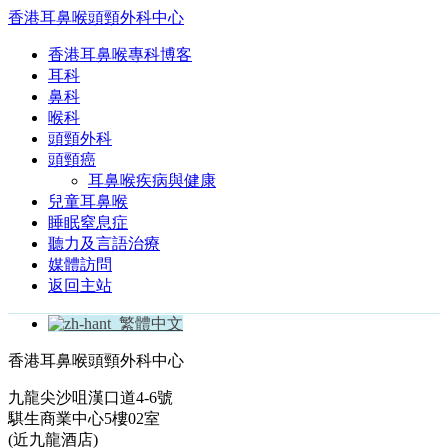
香港耳鼻喉頭頸外科中心
香港耳鼻喉專科博客
耳科
鼻科
喉科
頭頸外科
頭頸癌
耳鼻喉疾病與健康
兒童耳鼻喉
睡眠窒息症
聽力及言語治療
媒體訪問
返回主站
繁體中文
香港耳鼻喉頭頸外科中心
九龍尖沙咀漢口道4-6號
騏生商業中心5樓02室
(近九龍酒店)