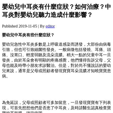
嬰幼兒中耳炎有什麼症狀？如何治療？中
耳炎對嬰幼兒聽力造成什麼影響？
Published
2019-11-05
|
By
editor
嬰幼兒中耳炎有些什麼症狀？
嬰幼兒急性中耳炎多數是上呼吸道感染而誘發，大部份由病毒
引致，但也可引致細菌性發炎。一般病徵包括發燒、耳痛、頭
痛、沒胃口、輕度弱聽及流朵流膿。稍大一點的兒童中耳一旦
發炎，由於耳朵會有明顯的疼痛感覺，他們懂得告訴父母，父
母也能及時帶小朋友求診醫治。但是，對於尚不懂說話的嬰幼
兒來說，通常是父母或照顧者發現寶寶耳朵流膿才知曉寶寶患
病。
為免延誤，父母或照顧者可多加留意，一旦發現寶寶有下列表
現，可首先想想他們是否患了中耳炎，及時請醫生認真檢查寶