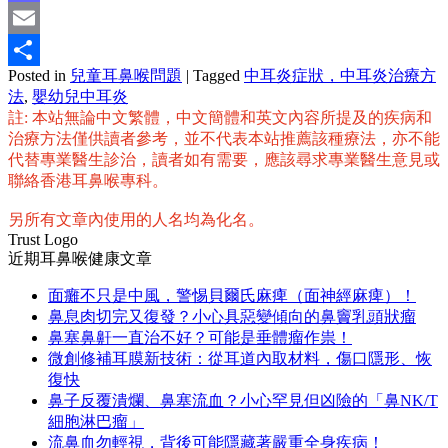
Mastodon
Email
Posted in
兒童耳鼻喉問題
|
Tagged
中耳炎症狀，中耳炎治療方
分
法
,
嬰幼兒中耳炎
享
註: 本站無論中文繁體，中文簡體和英文內容所提及的疾病和
治療方法僅供讀者參考，並不代表本站推薦該種療法，亦不能
代替專業醫生診治，讀者如有需要，應該尋求專業醫生意見或
聯絡香港耳鼻喉專科。
另所有文章內使用的人名均為化名。
Trust Logo
近期耳鼻喉健康文章
面癱不只是中風，警惕貝爾氏麻痺（面神經麻痺）！
鼻息肉切完又復發？小心具惡變傾向的鼻竇乳頭狀瘤
鼻塞鼻鼾一直治不好？可能是垂體瘤作祟！
微創修補耳膜新技術：從耳道內取材料，傷口隱形、恢
復快
鼻子反覆潰爛、鼻塞流血？小心罕見但凶險的「鼻NK/T
細胞淋巴瘤」
流鼻血勿輕視，背後可能隱藏著嚴重全身疾病！