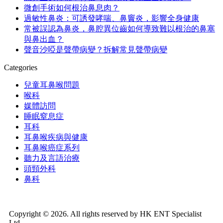
微創手術如何根治鼻息肉？
過敏性鼻炎：可誘發哮喘、鼻竇炎，影響全身健康
常被誤認為鼻炎，鼻腔異位齒如何導致難以根治的鼻塞
與鼻出血？
聲音沙啞是聲帶病變？拆解常見聲帶病變
Categories
兒童耳鼻喉問題
喉科
媒體訪問
睡眠窒息症
耳科
耳鼻喉疾病與健康
耳鼻喉癌症系列
聽力及言語治療
頭頸外科
鼻科
Copyright © 2026. All rights reserved by HK ENT Specialist
Ltd.