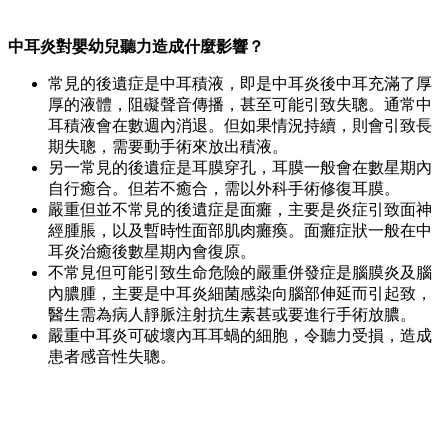
中耳炎對嬰幼兒聽力造成什麼影響？
常見的後遺症是中耳積液，即是中耳炎後中耳充滿了厚
厚的液體，阻礙聲音傳播，甚至可能引致失聰。通常中
耳積液會在數週內消退。但如果情況持續，則會引致長
期失聰，需要動手術來放出積液。
另一常見的後遺症是耳膜穿孔，耳膜一般會在數星期內
自行癒合。但若不癒合，需以外科手術修復耳膜。
嚴重但並不常見的後遺症是面癱，主要是炎症引致面神
經腫脹，以及暫時性面部肌肉癱瘓。面癱症狀一般在中
耳炎治癒後數星期內會復原。
不常見但可能引致生命危險的嚴重併發症是腦膜炎及腦
內膿腫，主要是中耳炎細菌感染向腦部伸延而引起致，
醫生需為病人靜脈注射抗生素甚或要進行手術放膿。
嚴重中耳炎可破壞內耳耳蝸的細胞，令聽力受損，造成
患者感音性失聰。