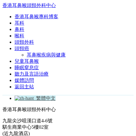
香港耳鼻喉頭頸外科中心
香港耳鼻喉專科博客
耳科
鼻科
喉科
頭頸外科
頭頸癌
耳鼻喉疾病與健康
兒童耳鼻喉
睡眠窒息症
聽力及言語治療
媒體訪問
返回主站
繁體中文
香港耳鼻喉頭頸外科中心
九龍尖沙咀漢口道4-6號
騏生商業中心5樓02室
(近九龍酒店)