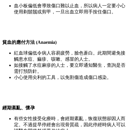
血小板偏低會導致傷口難以止血，所以病人一定要小心
使用剃鬍鬚或剪甲，一旦出血立即用手按住傷口。
貧血的應付方法 (Anaemia)
紅血球偏低令病人容易疲勞，臉色蒼白。此期間避免接
觸患水痘、痲疹、咳嗽、感冒的人士。
如接觸了水痘麻疹的人士，要立即通知醫生，查詢是否
需打預防針。
小心使用尖利的工具，以免割傷造成傷口感染。
經期紊亂、懷孕
有些女性接受化療時，會經期紊亂，恢復狀態卻因人而
定。不過提早停經會出現骨質疏，因此停經時病人可以