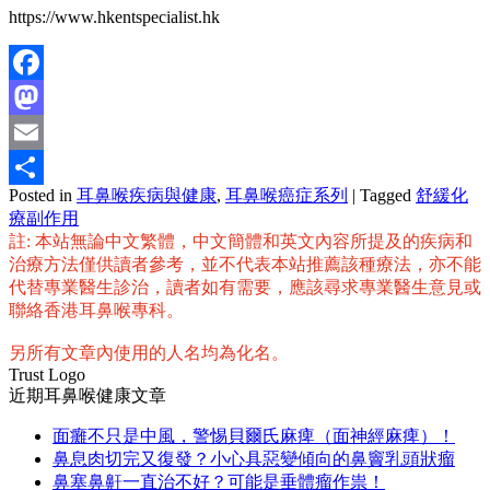
https://www.hkentspecialist.hk
Facebook
Mastodon
Email
Posted in
耳鼻喉疾病與健康
,
耳鼻喉癌症系列
|
Tagged
舒緩化
分
療副作用
享
註: 本站無論中文繁體，中文簡體和英文內容所提及的疾病和
治療方法僅供讀者參考，並不代表本站推薦該種療法，亦不能
代替專業醫生診治，讀者如有需要，應該尋求專業醫生意見或
聯絡香港耳鼻喉專科。
另所有文章內使用的人名均為化名。
Trust Logo
近期耳鼻喉健康文章
面癱不只是中風，警惕貝爾氏麻痺（面神經麻痺）！
鼻息肉切完又復發？小心具惡變傾向的鼻竇乳頭狀瘤
鼻塞鼻鼾一直治不好？可能是垂體瘤作祟！