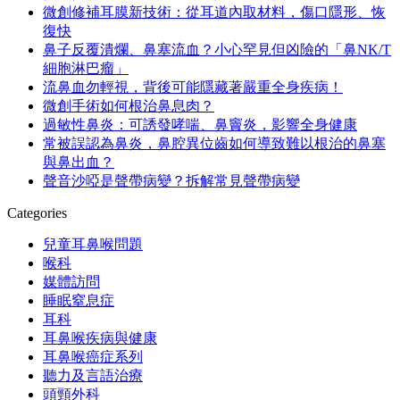
微創修補耳膜新技術：從耳道內取材料，傷口隱形、恢
復快
鼻子反覆潰爛、鼻塞流血？小心罕見但凶險的「鼻NK/T
細胞淋巴瘤」
流鼻血勿輕視，背後可能隱藏著嚴重全身疾病！
微創手術如何根治鼻息肉？
過敏性鼻炎：可誘發哮喘、鼻竇炎，影響全身健康
常被誤認為鼻炎，鼻腔異位齒如何導致難以根治的鼻塞
與鼻出血？
聲音沙啞是聲帶病變？拆解常見聲帶病變
Categories
兒童耳鼻喉問題
喉科
媒體訪問
睡眠窒息症
耳科
耳鼻喉疾病與健康
耳鼻喉癌症系列
聽力及言語治療
頭頸外科