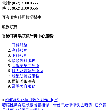
電話: (852) 3100 0555
傳真: (852) 3100 0556
耳鼻喉專科周振權醫生
服務項目
香港耳鼻喉頭頸外科中心服務:
耳科服務
鼻科服務
喉科服務
頭頸外科服務
睡眠窒息症治療
聽力及言語治療助
驗配助聽器服務
面部整形治療
醫學美容服務
«
如何舒緩化療引致的副作用(上)
萎縮性鼻炎症狀跟感冒相似，會使患者漸漸失去嗅覺! 它究竟