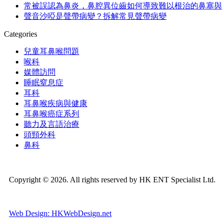
常被誤認為鼻炎，鼻腔異位齒如何導致難以根治的鼻塞與
聲音沙啞是聲帶病變？拆解常見聲帶病變
Categories
兒童耳鼻喉問題
喉科
媒體訪問
睡眠窒息症
耳科
耳鼻喉疾病與健康
耳鼻喉癌症系列
聽力及言語治療
頭頸外科
鼻科
Copyright © 2026. All rights reserved by HK ENT Specialist Ltd.
Web Design: HKWebDesign.net