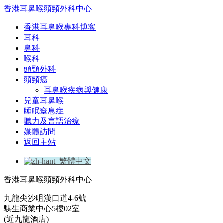
香港耳鼻喉頭頸外科中心
香港耳鼻喉專科博客
耳科
鼻科
喉科
頭頸外科
頭頸癌
耳鼻喉疾病與健康
兒童耳鼻喉
睡眠窒息症
聽力及言語治療
媒體訪問
返回主站
繁體中文
香港耳鼻喉頭頸外科中心
九龍尖沙咀漢口道4-6號
騏生商業中心5樓02室
(近九龍酒店)