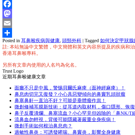
Facebook
Mastodon
Email
Posted in
耳鼻喉疾病與健康
,
頭頸外科
|
Tagged
如何決定甲狀腺
分
註: 本站無論中文繁體，中文簡體和英文內容所提及的疾病和
享
香港耳鼻喉專科。
另所有文章內使用的人名均為化名。
Trust Logo
近期耳鼻喉健康文章
面癱不只是中風，警惕貝爾氏麻痺（面神經麻痺）！
鼻息肉切完又復發？小心具惡變傾向的鼻竇乳頭狀瘤
鼻塞鼻鼾一直治不好？可能是垂體瘤作祟！
微創修補耳膜新技術：從耳道內取材料，傷口隱形、恢復
鼻子反覆潰爛、鼻塞流血？小心罕見但凶險的「鼻NK/T
流鼻血勿輕視，背後可能隱藏著嚴重全身疾病！
微創手術如何根治鼻息肉？
過敏性鼻炎：可誘發哮喘、鼻竇炎，影響全身健康