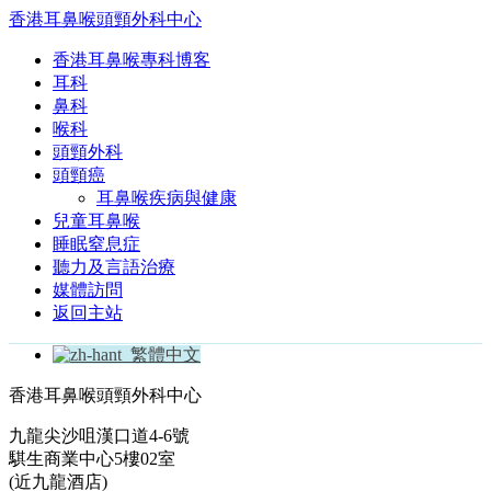
香港耳鼻喉頭頸外科中心
香港耳鼻喉專科博客
耳科
鼻科
喉科
頭頸外科
頭頸癌
耳鼻喉疾病與健康
兒童耳鼻喉
睡眠窒息症
聽力及言語治療
媒體訪問
返回主站
繁體中文
香港耳鼻喉頭頸外科中心
九龍尖沙咀漢口道4-6號
騏生商業中心5樓02室
(近九龍酒店)