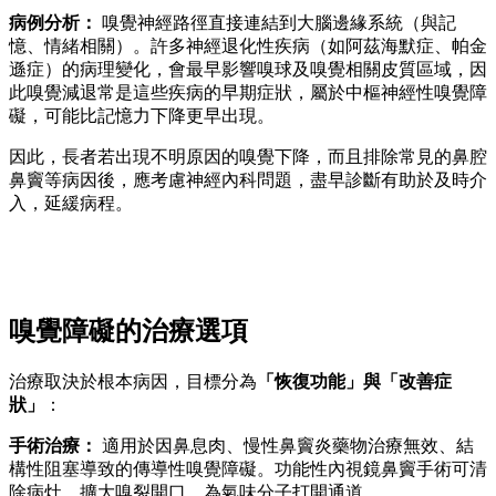
病例分析：
嗅覺神經路徑直接連結到大腦邊緣系統（與記
憶、情緒相關）。許多神經退化性疾病（如阿茲海默症、帕金
遜症）的病理變化，會最早影響嗅球及嗅覺相關皮質區域，因
此嗅覺減退常是這些疾病的早期症狀，屬於中樞神經性嗅覺障
礙，可能比記憶力下降更早出現。
因此，長者若出現不明原因的嗅覺下降，而且排除常見的鼻腔
鼻竇等病因後，應考慮神經內科問題，盡早診斷有助於及時介
入，延緩病程。
嗅覺障礙的治療選項
治療取決於根本病因，目標分為
「恢復功能」與「改善症
狀」
：
手術治療：
適用於因鼻息肉、慢性鼻竇炎藥物治療無效、結
構性阻塞導致的傳導性嗅覺障礙。功能性內視鏡鼻竇手術可清
除病灶、擴大嗅裂開口，為氣味分子打開通道。