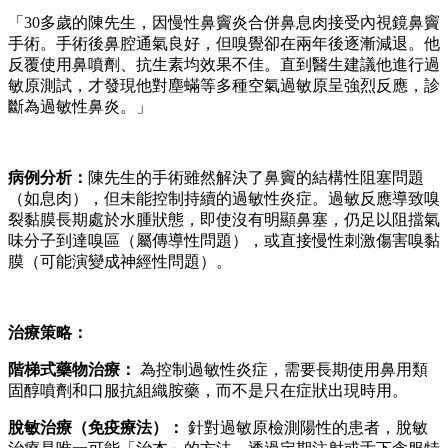
「30多歲的陳先生，因慢性鼻竇炎合併鼻息肉接受內視鏡鼻竇
手術。手術後鼻腔通氣良好，但嗅覺卻在兩年後逐漸減退。他
反覆使用鼻噴劑、抗生素均效果不佳。直到醫生建議他進行過
敏原測試，才發現他對塵蟎等多種空氣過敏原呈強烈反應，診
斷為過敏性鼻炎。」
病例分析：
陳先生的手術雖然解決了鼻竇的結構性阻塞問題
（如息肉），但未能控制持續的過敏性炎症。過敏反應導致嗅
裂黏膜長期處於水腫狀態，即使沒有明顯鼻塞，仍足以阻擋氣
味分子到達嗅區（屬傳導性問題），或直接慢性刺激傷害嗅黏
膜（可能演變成神經性問題）。
治療策略：
階梯式藥物治療：
為控制過敏性炎症，需要長期使用鼻用類
固醇噴劑和口服抗組織胺藥，而不是只在症狀出現時用。
脫敏治療（免疫療法）：
針對過敏原檢測陽性的患者，脫敏