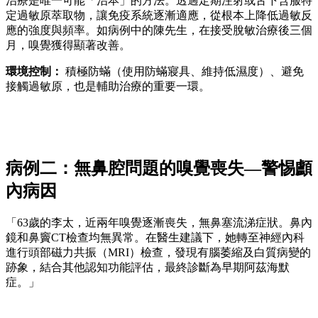
治療是唯一可能「治本」的方法。透過定期注射或舌下含服特
定過敏原萃取物，讓免疫系統逐漸適應，從根本上降低過敏反
應的強度與頻率。如病例中的陳先生，在接受脫敏治療後三個
月，嗅覺獲得顯著改善。
環境控制：
積極防蟎（使用防蟎寢具、維持低濕度）、避免
接觸過敏原，也是輔助治療的重要一環。
病例二：無鼻腔問題的嗅覺喪失—警惕顱
內病因
「63歲的李太，近兩年嗅覺逐漸喪失，無鼻塞流涕症狀。鼻內
鏡和鼻竇CT檢查均無異常。在醫生建議下，她轉至神經內科
進行頭部磁力共振（MRI）檢查，發現有腦萎縮及白質病變的
跡象，結合其他認知功能評估，最終診斷為早期阿茲海默
症。」