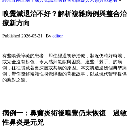
經常耳悶耳塞？深入認識耳咽管功能障礙與六類典型患者
»
嗅覺減退治不好？解析複雜病例與整合治
療新方向
Published
2026-05-21
|
By
editor
有些嗅覺障礙的患者，即使經過初步治療，狀況仍時好時壞，
或完全沒有起色，令人感到氣餒與困惑。這些「棘手」的病
例，往往隱藏著更深層或共病的原因。本文將透過幾個典型病
例，帶你瞭解複雜性嗅覺障礙的背後故事，以及現代醫學提供
的應對之道。
病例一：鼻竇炎術後嗅覺仍未恢復—過敏
性鼻炎是元兇