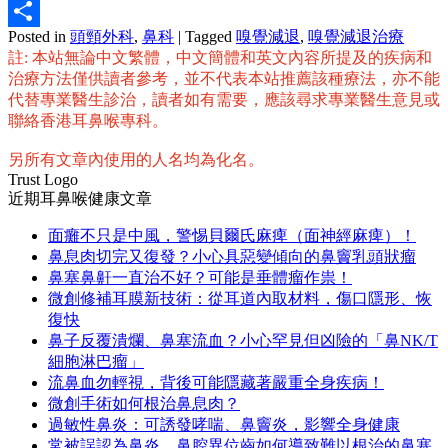
Email
Posted in
頭頸外科
,
鼻科
|
Tagged
嗅覺減退
,
嗅覺減退治療
分
註: 本站無論中文繁體，中文簡體和英文內容所提及的疾病和
享
治療方法僅供讀者參考，並不代表本站推薦該種療法，亦不能
代替專業醫生診治，讀者如有需要，應該尋求專業醫生意見或
聯絡香港耳鼻喉專科。
另所有文章內使用的人名均為化名。
Trust Logo
近期耳鼻喉健康文章
面癱不只是中風，警惕貝爾氏麻痺（面神經麻痺）！
鼻息肉切完又復發？小心具惡變傾向的鼻竇乳頭狀瘤
鼻塞鼻鼾一直治不好？可能是垂體瘤作祟！
微創修補耳膜新技術：從耳道內取材料，傷口隱形、恢
復快
鼻子反覆潰爛、鼻塞流血？小心罕見但凶險的「鼻NK/T
細胞淋巴瘤」
流鼻血勿輕視，背後可能隱藏著嚴重全身疾病！
微創手術如何根治鼻息肉？
過敏性鼻炎：可誘發哮喘、鼻竇炎，影響全身健康
常被誤認為鼻炎，鼻腔異位齒如何導致難以根治的鼻塞