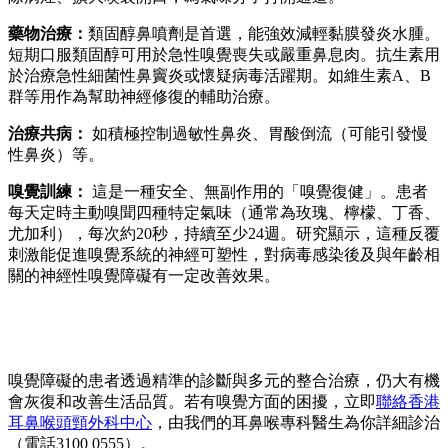
藥物治療：
類固醇鼻噴劑是首選，能強效減輕黏膜發炎水腫。
短期口服類固醇可用於急性嗅覺喪失或嚴重鼻息肉。抗生素用
於治療急性細菌性鼻竇炎或懷疑病毒活躍期。如維生素A、B
群等用作為幫助神經修復的輔助治療。
治療共病：
如積極控制過敏性鼻炎、胃酸倒流（可能引發慢
性鼻炎）等。
嗅覺訓練：
這是一種安全、無副作用的「嗅覺復健」。患者
每天定時主動嗅聞四種特定氣味（通常為玫瑰、檸檬、丁香、
尤加利），每次約20秒，持續至少24週。研究顯示，這種反覆
刺激能促進嗅覺系統的神經可塑性，對病毒感染後及與年齡相
關的神經性嗅覺障礙有一定改善效果。
嗅覺障礙的患者透過精準的診斷與多元的整合治療，仍大有機
會灰復和改善生活品質。若有嗅覺方面的困擾，立即
聯絡香港
耳鼻喉頭頸外科中心
，由我們的耳鼻喉專科醫生為你詳細診治
（電話3100 0555）。