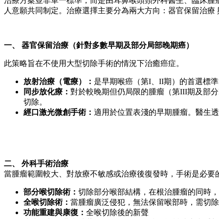
治療方案並非單一標準，而是由耳鼻喉頭頸外科醫生、臨床腫
人意願共同制定。治療選擇主要分為兩大方向：器官保留治療 
一、 器官保留治療（針對多數早期及部分局部晚期癌）
此策略旨在不使用大型切除手術的情況下治癒癌症。
放射治療（電療）：
是早期喉癌（第I、II期）的首選
同步放化療：
對於較晚期但仍局限的腫瘤（第III期及
切除。
經口激光微創手術：
適用於位置表淺的早期腫瘤。醫生透
二、 外科手術治療
當腫瘤範圍較大、對放療不敏感或治療後復發時，手術是必要
部分喉切除術：
切除部分喉部結構，在根治腫瘤的同時，
全喉切除術：
當腫瘤廣泛侵犯，無法保留喉部時，需切除
功能重建與康復：
全喉切除後的新聲