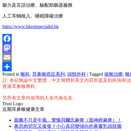
聽力及言語治療、驗配助聽器服務
人工耳蝸植入、睡眠障礙治療
https://www.hkentspecialist.hk
Facebook
Mastodon
Email
Posted in
喉科
,
耳鼻喉癌症系列
,
頭頸外科
|
Tagged
保喉治療
,
喉
分
註: 本站無論中文繁體，中文簡體和英文內容所提及的疾病和
享
香港耳鼻喉專科。
另所有文章內使用的人名均為化名。
Trust Logo
近期耳鼻喉健康文章
面癱不只是中風，警惕貝爾氏麻痺（面神經麻痺）！
鼻息肉切完又復發？小心具惡變傾向的鼻竇乳頭狀瘤