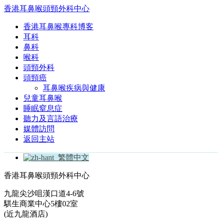
香港耳鼻喉頭頸外科中心
香港耳鼻喉專科博客
耳科
鼻科
喉科
頭頸外科
頭頸癌
耳鼻喉疾病與健康
兒童耳鼻喉
睡眠窒息症
聽力及言語治療
媒體訪問
返回主站
繁體中文
香港耳鼻喉頭頸外科中心
九龍尖沙咀漢口道4-6號
騏生商業中心5樓02室
(近九龍酒店)