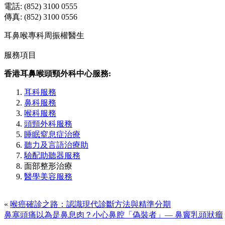
電話: (852) 3100 0555
傳真: (852) 3100 0556
耳鼻喉專科周振權醫生
服務項目
香港耳鼻喉頭頸外科中心服務:
耳科服務
鼻科服務
喉科服務
頭頸外科服務
睡眠窒息症治療
聽力及言語治療助
驗配助聽器服務
面部整形治療
醫學美容服務
«
喉癌確診之路：認識現代診斷方法與精準分期
鼻塞頭痛以為是鼻息肉？小心鼻腔「偽裝者」— 鼻竇乳頭狀瘤