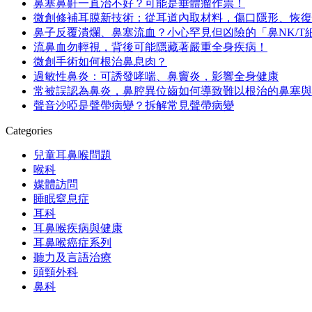
鼻塞鼻鼾一直治不好？可能是垂體瘤作祟！
微創修補耳膜新技術：從耳道內取材料，傷口隱形、恢復
鼻子反覆潰爛、鼻塞流血？小心罕見但凶險的「鼻NK/T
流鼻血勿輕視，背後可能隱藏著嚴重全身疾病！
微創手術如何根治鼻息肉？
過敏性鼻炎：可誘發哮喘、鼻竇炎，影響全身健康
常被誤認為鼻炎，鼻腔異位齒如何導致難以根治的鼻塞與
聲音沙啞是聲帶病變？拆解常見聲帶病變
Categories
兒童耳鼻喉問題
喉科
媒體訪問
睡眠窒息症
耳科
耳鼻喉疾病與健康
耳鼻喉癌症系列
聽力及言語治療
頭頸外科
鼻科