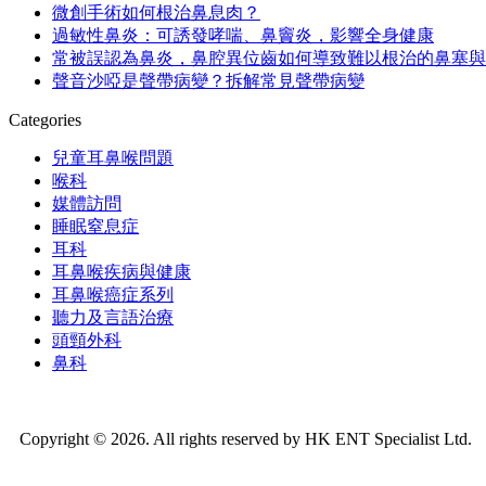
微創手術如何根治鼻息肉？
過敏性鼻炎：可誘發哮喘、鼻竇炎，影響全身健康
常被誤認為鼻炎，鼻腔異位齒如何導致難以根治的鼻塞與
聲音沙啞是聲帶病變？拆解常見聲帶病變
Categories
兒童耳鼻喉問題
喉科
媒體訪問
睡眠窒息症
耳科
耳鼻喉疾病與健康
耳鼻喉癌症系列
聽力及言語治療
頭頸外科
鼻科
Copyright © 2026. All rights reserved by HK ENT Specialist Ltd.