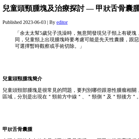
兒童頭頸腫塊及治療探討 — 甲狀舌骨囊
Published
2023-06-03
|
By
editor
「余太太幫5歲兒子洗澡時，無意間發現兒子頸上有硬塊
同，兒童頸上出現腫塊時要考慮可能是先天性囊腫，跟惡
可選擇暫時觀察或手術切除。」
兒童頭頸腫塊簡介
兒童頭頸部腫塊是很常見的問題，要判別哪些跟惡性腫瘤相關
區域，分別是出現在＂頸前方中線＂、＂頸側＂及＂頸後方＂
甲狀舌骨囊腫