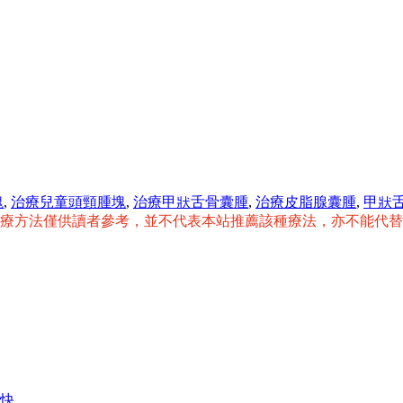
塊
,
治療兒童頭頸腫塊
,
治療甲狀舌骨囊腫
,
治療皮脂腺囊腫
,
甲狀
治療方法僅供讀者參考，並不代表本站推薦該種療法，亦不能代
快