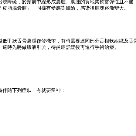
出現障礙，於頸前中線形成囊腫。囊腫的質地柔軟富彈性且不痛
「皮脂腺囊腫」，同樣有受感染風險，感染後腫塊逐漸變大。
減低甲狀舌骨囊腫復發機率，有時需要連同部分舌根軟組織及舌
，這時先將做膿液引流，待炎症舒緩後再進行手術治療。
時伴隨下列症狀，有就要留神：