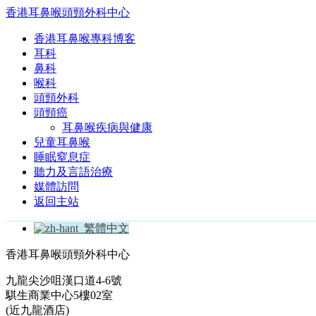
香港耳鼻喉頭頸外科中心
香港耳鼻喉專科博客
耳科
鼻科
喉科
頭頸外科
頭頸癌
耳鼻喉疾病與健康
兒童耳鼻喉
睡眠窒息症
聽力及言語治療
媒體訪問
返回主站
繁體中文
香港耳鼻喉頭頸外科中心
九龍尖沙咀漢口道4-6號
騏生商業中心5樓02室
(近九龍酒店)