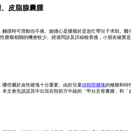
腫、皮脂腺囊腫
，觸摸時可滑動但不痛。她擔心是腫瘤於是急忙帶兒子求助。醫
性腫瘤相關的機會較少。經過問診及詳細檢查後，小朋友確實是
，哪些屬於良性硬塊十分重要。由於兒童
頭頸部腫塊
的種類和特
。本文會先談談其中出現在頸前方中線的「甲狀舌骨囊腫」和「