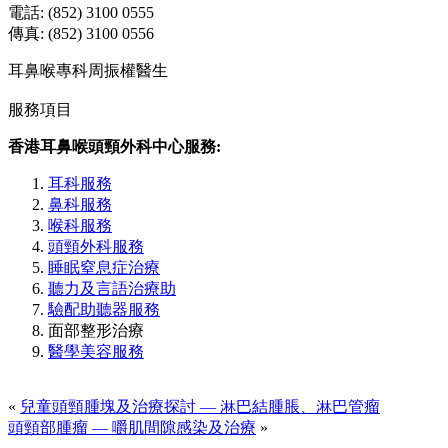
電話: (852) 3100 0555
傳真: (852) 3100 0556
耳鼻喉專科周振權醫生
服務項目
香港耳鼻喉頭頸外科中心服務:
耳科服務
鼻科服務
喉科服務
頭頸外科服務
睡眠窒息症治療
聽力及言語治療助
驗配助聽器服務
面部整形治療
醫學美容服務
«
兒童頭頸腫塊及治療探討 — 淋巴結腫脹、淋巴管瘤
頭頸部腫瘤 — 嚼肌間隙感染及治療
»