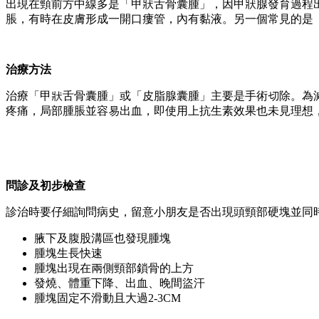
出現在頸前方中線多是「甲狀舌骨囊腫」，因甲狀腺發育過程
脹，有時在皮膚形成一開口瘻管，內有黏液。另一個常見的是
治療方法
治療「甲狀舌骨囊腫」或「皮脂腺囊腫」主要是手術切除。為
疼痛，局部腫脹並容易出血，即使用上抗生素效果也未見理想
問診及初步檢查
診治時要仔細詢問病史，留意小朋友是否出現頭頸部硬塊並同
腋下及腹股溝區也發現腫塊
腫塊生長快速
腫塊出現在兩側頸部鎖骨的上方
發燒、體重下降、出血、晚間盜汗
腫塊固定不滑動且大過2-3CM