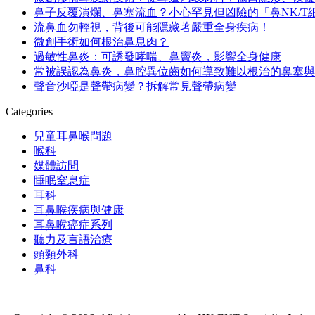
鼻子反覆潰爛、鼻塞流血？小心罕見但凶險的「鼻NK/T
流鼻血勿輕視，背後可能隱藏著嚴重全身疾病！
微創手術如何根治鼻息肉？
過敏性鼻炎：可誘發哮喘、鼻竇炎，影響全身健康
常被誤認為鼻炎，鼻腔異位齒如何導致難以根治的鼻塞與
聲音沙啞是聲帶病變？拆解常見聲帶病變
Categories
兒童耳鼻喉問題
喉科
媒體訪問
睡眠窒息症
耳科
耳鼻喉疾病與健康
耳鼻喉癌症系列
聽力及言語治療
頭頸外科
鼻科