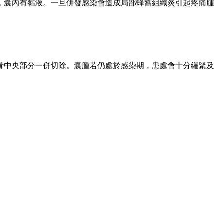
，囊內有黏液。一旦併發感染會造成局部蜂窩組織炎引起疼痛腫
骨中央部分一併切除。囊腫若仍處於感染期，患處會十分繃緊及