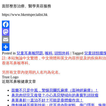
面部整形治療、醫學美容服務
https://www.hkentspecialist.hk
Facebook
Mastodon
Email
Posted in
兒童耳鼻喉問題
,
喉科
,
頭頸外科
|
Tagged
兒童頭頸腫
分
註: 本站無論中文繁體，中文簡體和英文內容所提及的疾病和
享
香港耳鼻喉專科。
另所有文章內使用的人名均為化名。
Trust Logo
近期耳鼻喉健康文章
面癱不只是中風，警惕貝爾氏麻痺（面神經麻痺）！
鼻息肉切完又復發？小心具惡變傾向的鼻竇乳頭狀瘤
鼻塞鼻鼾一直治不好？可能是垂體瘤作祟！
微創修補耳膜新技術：從耳道內取材料，傷口隱形、恢復