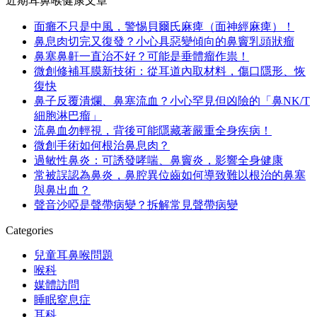
近期耳鼻喉健康文章
面癱不只是中風，警惕貝爾氏麻痺（面神經麻痺）！
鼻息肉切完又復發？小心具惡變傾向的鼻竇乳頭狀瘤
鼻塞鼻鼾一直治不好？可能是垂體瘤作祟！
微創修補耳膜新技術：從耳道內取材料，傷口隱形、恢
復快
鼻子反覆潰爛、鼻塞流血？小心罕見但凶險的「鼻NK/T
細胞淋巴瘤」
流鼻血勿輕視，背後可能隱藏著嚴重全身疾病！
微創手術如何根治鼻息肉？
過敏性鼻炎：可誘發哮喘、鼻竇炎，影響全身健康
常被誤認為鼻炎，鼻腔異位齒如何導致難以根治的鼻塞
與鼻出血？
聲音沙啞是聲帶病變？拆解常見聲帶病變
Categories
兒童耳鼻喉問題
喉科
媒體訪問
睡眠窒息症
耳科