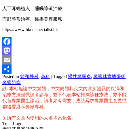
人工耳蝸植入、睡眠障礙治療
面部整形治療、醫學美容服務
https://www.hkentspecialist.hk
Facebook
Mastodon
Email
Posted in
頭頸外科
,
鼻科
|
Tagged
慢性鼻竇炎
,
鼻竇球囊擴張術
,
分
鼻竇阻塞
享
註: 本站無論中文繁體，中文簡體和英文內容所提及的疾病和
治療方法僅供讀者參考，並不代表本站推薦該種療法，亦不能
代替專業醫生診治，讀者如有需要，應該尋求專業醫生意見或
聯絡香港耳鼻喉專科。
另所有文章內使用的人名均為化名。
Trust Logo