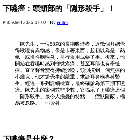
下嚥癌：頭頸部的「隱形殺手」！
Published
2026-07-02
|
By
editor
「陳先生，一位58歲的長期吸煙者，近幾個月總覺
得喉嚨有異物感，像是卡著東西，起初以為是「熱
氣」或慢性咽喉炎，自行服用成藥了事。後來，他
開始在吞嚥時感到輕微疼痛，甚至耳部也有牽扯
痛。直至聲音變得持續沙啞，頸側摸到一個無痛的
小腫塊，他才驚覺事態嚴重，求診耳鼻喉專科醫
生。經過一系列詳細檢查，最終確診為第三期下嚥
癌。陳先生的案例並非少數，它揭示了下嚥癌這個
「隱形殺手」最令人擔憂的特點——症狀隱蔽，極
易被忽略。」~ 病例
下嚥癌是什麼？