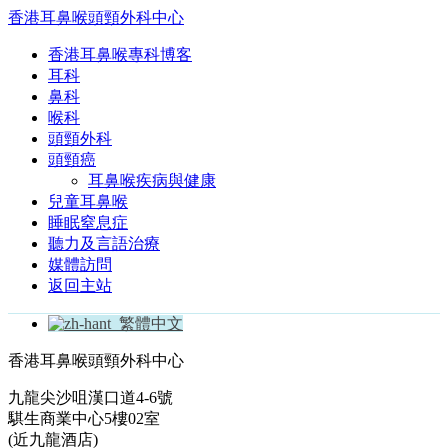
香港耳鼻喉頭頸外科中心
香港耳鼻喉專科博客
耳科
鼻科
喉科
頭頸外科
頭頸癌
耳鼻喉疾病與健康
兒童耳鼻喉
睡眠窒息症
聽力及言語治療
媒體訪問
返回主站
繁體中文
香港耳鼻喉頭頸外科中心
九龍尖沙咀漢口道4-6號
騏生商業中心5樓02室
(近九龍酒店)