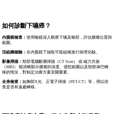
如何診斷下嚥癌？
內窺鏡檢查：
使用喉鏡深入觀察下嚥及喉部，評估腫瘤位置與
範圍。
活組織檢驗：
在內窺鏡下抽取可疑組織進行病理化驗。
影像掃描：
頸部電腦斷層掃描（CT Scan） 或 磁力共振
（MRI） 能清晰顯示腫瘤的深度、侵犯範圍以及頸部淋巴轉
移的情況，對制定治療方案至關重要。
全身檢查：
如胸部X光、正電子掃描（PET-CT）等，用以排
查是否有遠處轉移。