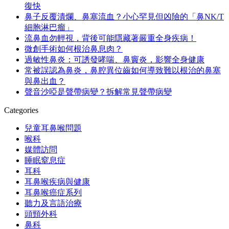
復快
鼻子反覆潰爛、鼻塞流血？小心罕見但凶險的「鼻NK/T
細胞淋巴瘤」
流鼻血勿輕視，背後可能隱藏著嚴重全身疾病！
微創手術如何根治鼻息肉？
過敏性鼻炎：可誘發哮喘、鼻竇炎，影響全身健康
常被誤認為鼻炎，鼻腔異位齒如何導致難以根治的鼻塞
與鼻出血？
聲音沙啞是聲帶病變？拆解常見聲帶病變
Categories
兒童耳鼻喉問題
喉科
媒體訪問
睡眠窒息症
耳科
耳鼻喉疾病與健康
耳鼻喉癌症系列
聽力及言語治療
頭頸外科
鼻科