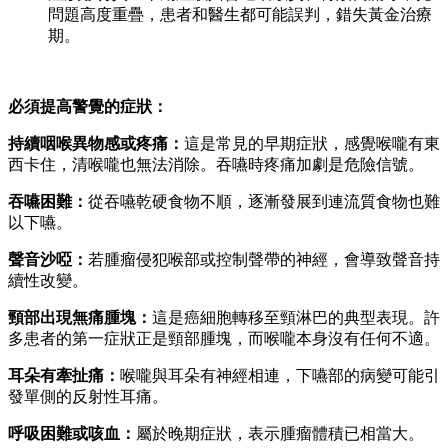
問題高度重疊，患者和醫生都可能誤判，錯失黃金治療
期。
必須提高警覺的症狀：
持續咽喉異物感或疼痛：
這是常見的早期症狀，感覺喉嚨有東
西卡住，清喉嚨也無法消除。吞嚥時疼痛加劇是危險信號。
吞嚥困難：
從吞嚥乾硬食物不順，逐漸發展到連流質食物也難
以下嚥。
聲音沙啞：
若腫瘤侵犯喉部或控制聲帶的神經，會導致聲音持
續性改變。
頸部出現無痛腫塊：
這是癌細胞轉移至頸淋巴的典型表現。許
多患者的第一症狀正是頸部腫塊，而喉嚨本身沒有任何不適。
耳朵有牽扯痛：
喉嚨與耳朵有神經相連，下嚥部的病變可能引
發單側的反射性耳痛。
呼吸困難或咳血：
屬於晚期症狀，表示腫瘤體積已相當大。