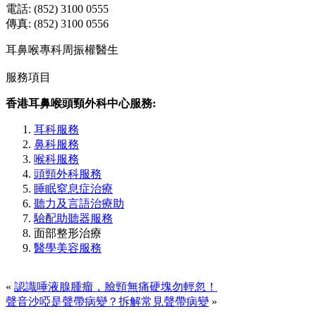
電話: (852) 3100 0555
傳真: (852) 3100 0556
耳鼻喉專科周振權醫生
服務項目
香港耳鼻喉頭頸外科中心服務:
耳科服務
鼻科服務
喉科服務
頭頸外科服務
睡眠窒息症治療
聽力及言語治療助
驗配助聽器服務
面部整形治療
醫學美容服務
«
認識唾液腺腫瘤，臉頸無痛硬塊勿輕忽！
聲音沙啞是聲帶病變？拆解常見聲帶病變
»