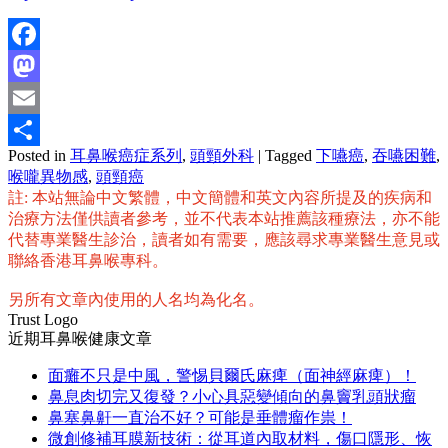
Facebook
Mastodon
Email
Posted in
耳鼻喉癌症系列
,
頭頸外科
|
Tagged
下嚥癌
,
吞嚥困難
,
分
喉嚨異物感
,
頭頸癌
享
註: 本站無論中文繁體，中文簡體和英文內容所提及的疾病和
治療方法僅供讀者參考，並不代表本站推薦該種療法，亦不能
代替專業醫生診治，讀者如有需要，應該尋求專業醫生意見或
聯絡香港耳鼻喉專科。
另所有文章內使用的人名均為化名。
Trust Logo
近期耳鼻喉健康文章
面癱不只是中風，警惕貝爾氏麻痺（面神經麻痺）！
鼻息肉切完又復發？小心具惡變傾向的鼻竇乳頭狀瘤
鼻塞鼻鼾一直治不好？可能是垂體瘤作祟！
微創修補耳膜新技術：從耳道內取材料，傷口隱形、恢