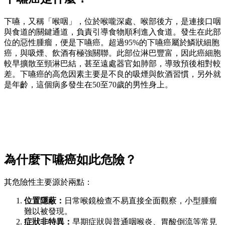
下嚥，又稱「喉咽」，位於喉嚨深處、喉部後方，是連接口咽
與食道的關鍵通道，負責引導食物順利進入食道。發生在此部
位的惡性腫瘤，便是下嚥癌。超過95%的下嚥癌屬於鱗狀細胞
癌，與吸煙、飲酒有極強關聯。此部位淋巴豐富，因此癌細胞
較早擴散至頸淋巴結，甚至遠處器官如肺部，導致預後相對較
差。下嚥癌的高危因素主要是不良的吸煙與飲酒習慣，另外就
是年齡，這個病多發生在50至70歲的男性身上。
為什麼下嚥癌如此危險？
其危險性主要源於兩點：
位置隱蔽：
日常喉鏡檢查不易直接全面觀察，小型腫瘤
難以被發現。
症狀非特異：
早期症狀與普通咽喉炎、胃酸倒流等常見